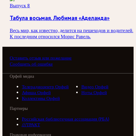
Выпуск 8
Табула восьмая. Любимая «Аделаида»
Весь мир, как известно, делится на пешеходов и водителей.
К последним относился Морис Равель.
Оставить отзыв или пожелание
Сообщить об ошибке
Орфей медиа
Телерадиоцентр Орфей
Видео Орфей
Афиша Орфей
Ноты Орфей
Коллективы Орфей
Партнеры
Российская библиотечная ассоциация (РБА)
///ТРАКТ
Правовая информация