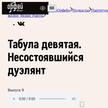
Радио Орфей
Радио классической музыки «Орфей»
Подкасты
Партитур
жизни: Морис Равель
Табула девятая.
Несостоявшийся
дуэлянт
Выпуск 9