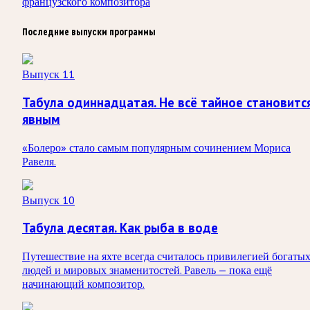
французского композитора
Последние выпуски программы
Выпуск 11
Табула одиннадцатая. Не всё тайное становитс
явным
«Болеро» стало самым популярным сочинением Мориса
Равеля.
Выпуск 10
Табула десятая. Как рыба в воде
Путешествие на яхте всегда считалось привилегией богаты
людей и мировых знаменитостей. Равель — пока ещё
начинающий композитор.