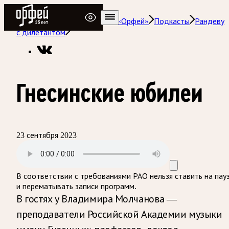
Радио Орфей
Радио классической музыки «Орфей»
Подкасты
Рандеву
с дилетантом
Гнесинские юбилеи
23 сентября 2023
В соответствии с требованиями
РАО
нельзя ставить на пау
и перематывать записи программ.
В гостях у Владимира Молчанова —
преподаватели Российской Академии музыки