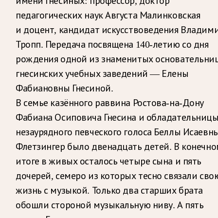
имени Гнесиных: профессор, доктор
педагогических наук Августа Малинковская
и доцент, кандидат искусствоведения Владим
Тропп. Передача посвящена 140-летию со дня
рождения одной из знаменитых основательни
гнесинских учебных заведений — Елены
Фабиановны Гнесиной.
В семье казённого раввина Ростова-на-Дону
Фабиана Осиповича Гнесина и обладательниц
незаурядного певческого голоса Беллы Исаевн
Флетзингер было двенадцать детей. В конечно
итоге в живых осталось четыре сына и пять
дочерей, семеро из которых тесно связали сво
жизнь с музыкой. Только два старших брата
обошли стороной музыкальную ниву. А пять