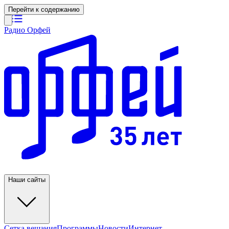
Перейти к содержанию
Радио Орфей
Наши сайты
Сетка вещания
Программы
Новости
Интернет-