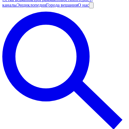
каналы
Энциклопедия
Города вещания
О нас