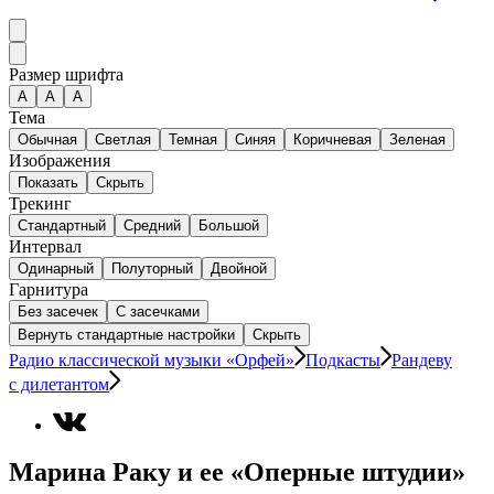
Размер шрифта
А
A
A
Тема
Обычная
Светлая
Темная
Синяя
Коричневая
Зеленая
Изображения
Показать
Скрыть
Трекинг
Стандартный
Средний
Большой
Интервал
Одинарный
Полуторный
Двойной
Гарнитура
Без засечек
С засечками
Вернуть стандартные настройки
Скрыть
Радио классической музыки «Орфей»
Подкасты
Рандеву
с дилетантом
Марина Раку и ее «Оперные штудии»