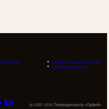
циация (РБА)
Оставить отзыв или пожелание
Сообщить об ошибке
©
2005
-
2026
Телерадиоцентр «Орфей»