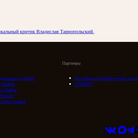
ыкальный критик Владислав Тарнопольский.
Партнеры
адиоцентр Орфей
Российская библиотечная ассо
 Орфей
///ТРАКТ
а Орфей
 Орфей
ктивы Орфей