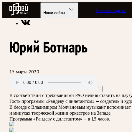
Радио Орфей
Сетка вещания
Радио классической музыки «Орфей»
Подкасты
Рандеву с
Наши сайты
Юрий Ботнарь
15 марта 2020
В соответствии с требованиями
РАО
нельзя ставить на пау
Гость программы «Рандеву с дилетантом» — создатель и ху
В беседе с Владимиром Молчановым музыкант вспоминает с
и минусах творческой жизни оркестров на Западе.
Программа «Рандеву с дилетантом» — в 15 часов.