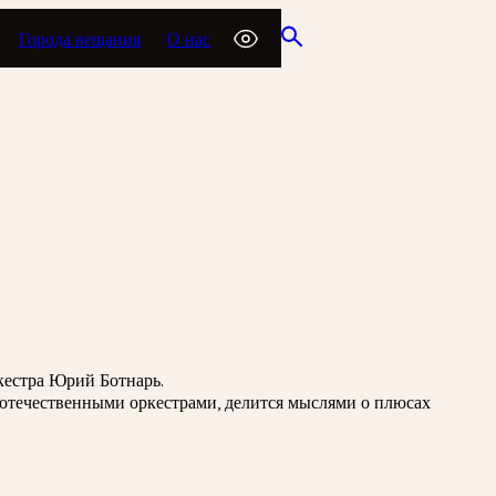
Города вещания
О нас
кестра Юрий Ботнарь.
отечественными оркестрами, делится мыслями о плюсах