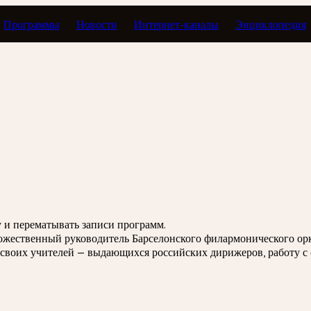
Программы
Новости
Интернет-каналы
Энциклопедия
 дилетантом
зу и перематывать записи программ.
дожественный руководитель Барселонского филармонического ор
воих учителей — выдающихся российских дирижеров, работу с 