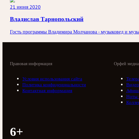
21 июня 2020
Владислав Тарнопольский
Гость программы Владимира Молчанова - музыковед и муз
Правовая информация
Орфей медиа
Условия использования сайта
Телер
Политика конфиденциальности
Видео
Контактная информация
Афиш
Ноты
Колле
6+