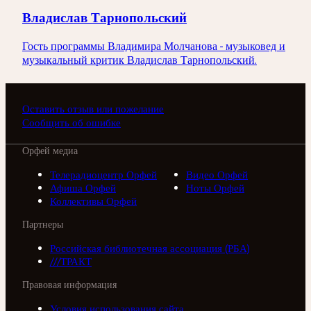
Владислав Тарнопольский
Гость программы Владимира Молчанова - музыковед и
музыкальный критик Владислав Тарнопольский.
Оставить отзыв или пожелание
Сообщить об ошибке
Орфей медиа
Телерадиоцентр Орфей
Видео Орфей
Афиша Орфей
Ноты Орфей
Коллективы Орфей
Партнеры
Российская библиотечная ассоциация (РБА)
///ТРАКТ
Правовая информация
Условия использования сайта