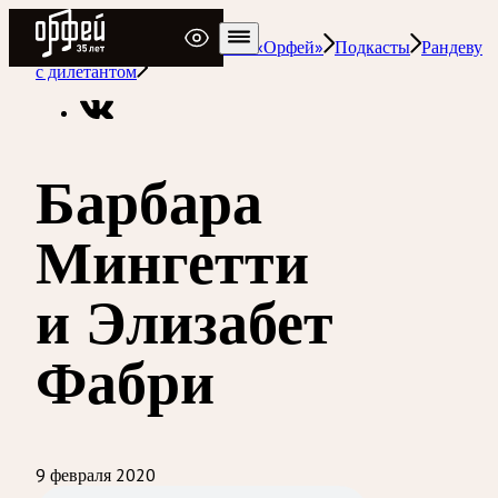
Радио Орфей
Радио классической музыки «Орфей»
Подкасты
Рандеву
с дилетантом
Барбара
Мингетти
и Элизабет
Фабри
9 февраля 2020