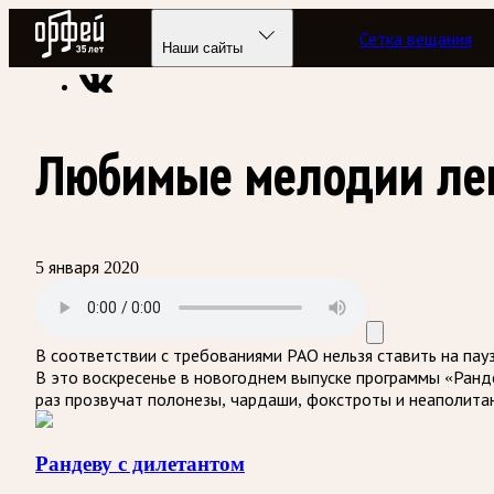
Радио Орфей
Сетка вещания
Радио классической музыки «Орфей»
Подкасты
Рандеву 
Наши сайты
Любимые мелодии ле
5 января 2020
В соответствии с требованиями
РАО
нельзя ставить на пау
В это воскресенье в новогоднем выпуске программы «Ран
раз прозвучат полонезы, чардаши, фокстроты и неаполитан
Рандеву с дилетантом