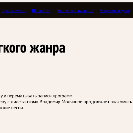
Программы
Новости
Интернет-каналы
Энциклопедия
с дилетантом
гкого жанра
зу и перематывать записи программ.
деву с дилетантом» Владимир Молчанов продолжает знакомить 
ские песни.