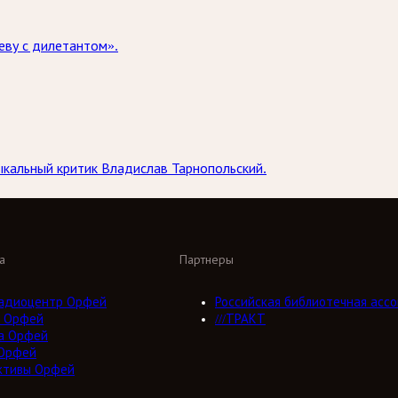
еву с дилетантом».
кальный критик Владислав Тарнопольский.
а
Партнеры
адиоцентр Орфей
Российская библиотечная ассо
 Орфей
///ТРАКТ
а Орфей
Орфей
ктивы Орфей