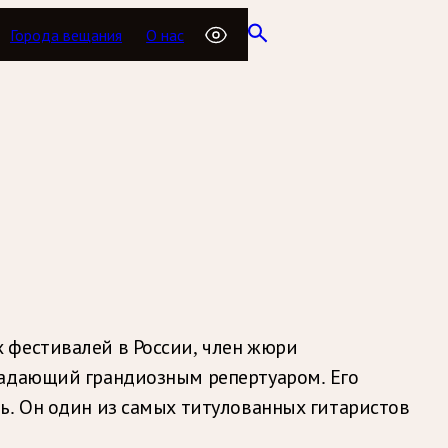
Города вещания
О нас
 фестивалей в России, член жюри
ладающий грандиозным репертуаром. Его
ь. Он один из самых титулованных гитаристов