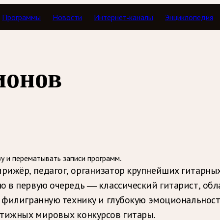
Программы
Новости
Интернет-каналы
Энциклопедия
с дилетантом
ионов
зу и перематывать записи программ.
рижёр, педагог, организатор крупнейших гитарных
но в первую очередь — классический гитарист, об
а филигранную технику и глубокую эмоциональност
стижных мировых конкурсов гитары.