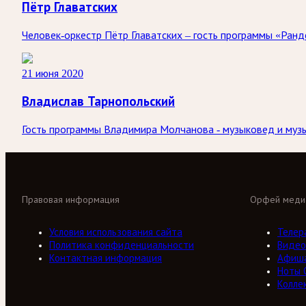
Пётр Главатских
Человек-оркестр Пётр Главатских – гость программы «Ранд
21 июня 2020
Владислав Тарнопольский
Гость программы Владимира Молчанова - музыковед и музы
Правовая информация
Орфей меди
Условия использования сайта
Телер
Политика конфиденциальности
Видео
Контактная информация
Афиш
Ноты 
Колле