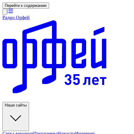
Перейти к содержанию
Радио Орфей
Наши сайты
Сетка вещания
Программы
Новости
Интернет-