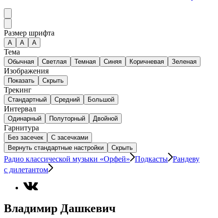
Размер шрифта
А
A
A
Тема
Обычная
Светлая
Темная
Синяя
Коричневая
Зеленая
Изображения
Показать
Скрыть
Трекинг
Стандартный
Средний
Большой
Интервал
Одинарный
Полуторный
Двойной
Гарнитура
Без засечек
С засечками
Вернуть стандартные настройки
Скрыть
Радио классической музыки «Орфей»
Подкасты
Рандеву
с дилетантом
Владимир Дашкевич