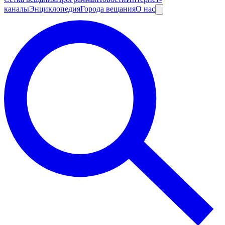
каналы
Энциклопедия
Города вещания
О нас