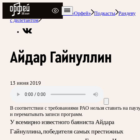
Радио Орфей
Радио классической музыки «Орфей»
Подкасты
Рандеву
с дилетантом
Айдар Гайнуллин
13 июня 2019
В соответствии с требованиями
РАО
нельзя ставить на пауз
и перематывать записи программ.
У всемирно известного баяниста Айдара
Гайнуллина, победителя самых престижных