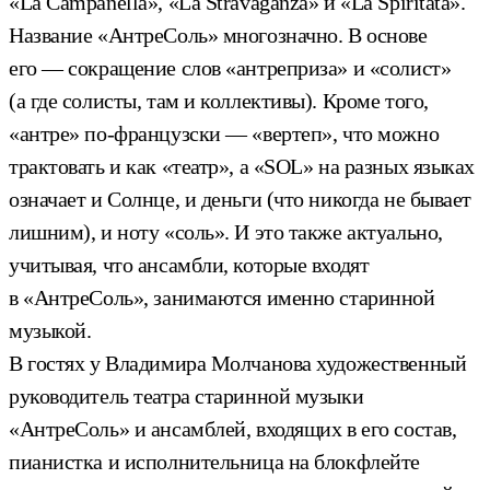
«La Campanella», «La Stravaganza» и «La Spiritata».
Название «АнтреСоль» многозначно. В основе
его — сокращение слов «антреприза» и «солист»
(а где солисты, там и коллективы). Кроме того,
«антре» по-французски — «вертеп», что можно
трактовать и как «театр», а «SOL» на разных языках
означает и Солнце, и деньги (что никогда не бывает
лишним), и ноту «соль». И это также актуально,
учитывая, что ансамбли, которые входят
в «АнтреСоль», занимаются именно старинной
музыкой.
В гостях у Владимира Молчанова художественный
руководитель театра старинной музыки
«АнтреСоль» и ансамблей, входящих в его состав,
пианистка и исполнительница на блокфлейте