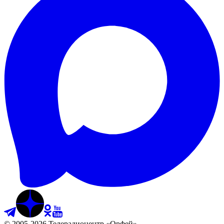
©
2005
-
2026
Телерадиоцентр «Орфей»