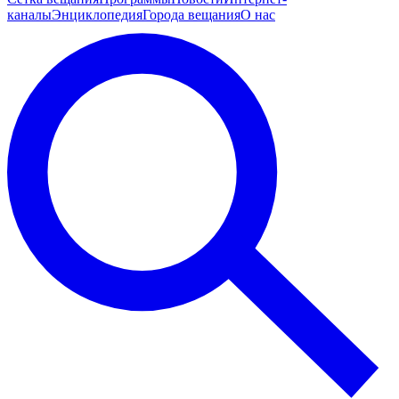
каналы
Энциклопедия
Города вещания
О нас