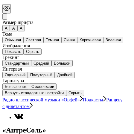
Размер шрифта
А
A
A
Тема
Обычная
Светлая
Темная
Синяя
Коричневая
Зеленая
Изображения
Показать
Скрыть
Трекинг
Стандартный
Средний
Большой
Интервал
Одинарный
Полуторный
Двойной
Гарнитура
Без засечек
С засечками
Вернуть стандартные настройки
Скрыть
Радио классической музыки «Орфей»
Подкасты
Рандеву
с дилетантом
«АнтреСоль»