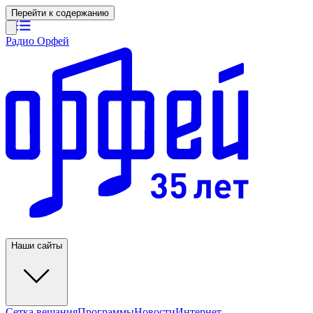
Перейти к содержанию
Радио Орфей
Наши сайты
Сетка вещания
Программы
Новости
Интернет-