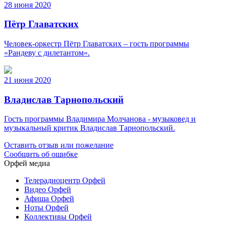
28 июня 2020
Пётр Главатских
Человек-оркестр Пётр Главатских – гость программы
«Рандеву с дилетантом».
21 июня 2020
Владислав Тарнопольский
Гость программы Владимира Молчанова - музыковед и
музыкальный критик Владислав Тарнопольский.
Оставить отзыв или пожелание
Сообщить об ошибке
Орфей медиа
Телерадиоцентр Орфей
Видео Орфей
Афиша Орфей
Ноты Орфей
Коллективы Орфей