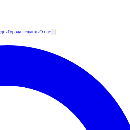
едия
Города вещания
О нас