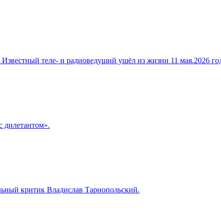
. Известный теле‑ и радиоведущий ушёл из жизни 11 мая.2026 г
с дилетантом».
льный критик Владислав Тарнопольский.