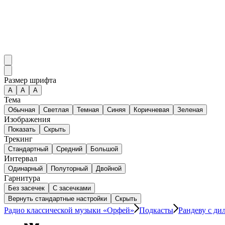
Размер шрифта
А
A
A
Тема
Обычная
Светлая
Темная
Синяя
Коричневая
Зеленая
Изображения
Показать
Скрыть
Трекинг
Стандартный
Средний
Большой
Интервал
Одинарный
Полуторный
Двойной
Гарнитура
Без засечек
С засечками
Вернуть стандартные настройки
Скрыть
Радио классической музыки «Орфей»
Подкасты
Рандеву с ди