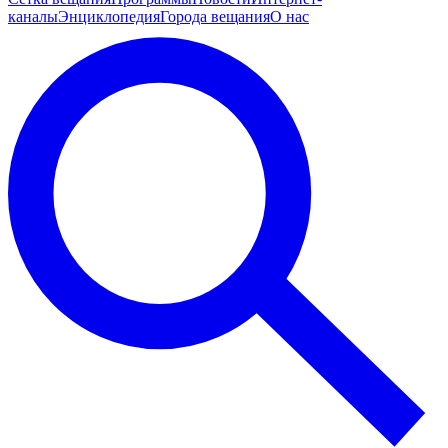
каналы
Энциклопедия
Города вещания
О нас