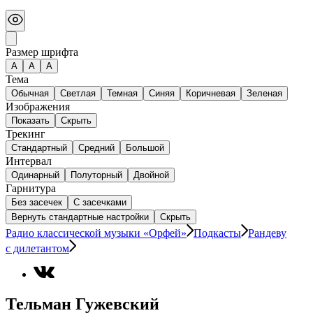
Размер шрифта
А
A
A
Тема
Обычная
Светлая
Темная
Синяя
Коричневая
Зеленая
Изображения
Показать
Скрыть
Трекинг
Стандартный
Средний
Большой
Интервал
Одинарный
Полуторный
Двойной
Гарнитура
Без засечек
С засечками
Вернуть стандартные настройки
Скрыть
Радио классической музыки «Орфей»
Подкасты
Рандеву
с дилетантом
Тельман Гужевский