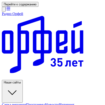
Перейти к содержанию
Радио Орфей
Наши сайты
Сетка вещания
Программы
Новости
Интернет-