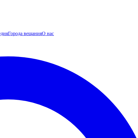
едия
Города вещания
О нас