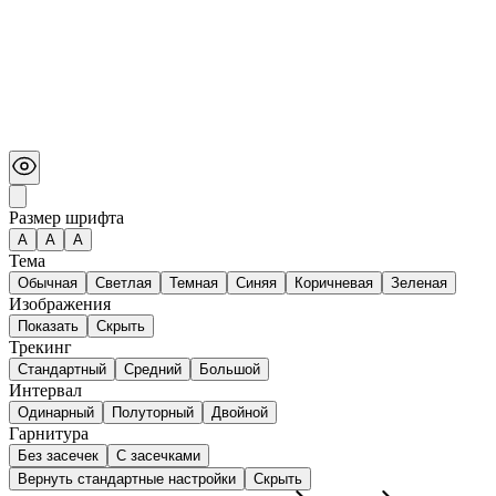
Размер шрифта
А
A
A
Тема
Обычная
Светлая
Темная
Синяя
Коричневая
Зеленая
Изображения
Показать
Скрыть
Трекинг
Стандартный
Средний
Большой
Интервал
Одинарный
Полуторный
Двойной
Гарнитура
Без засечек
С засечками
Вернуть стандартные настройки
Скрыть