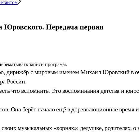
летантом
а Юровского. Передача первая
 перематывать записи программ.
ро, дирижёр с мировым именем Михаил Юровский в оч
ра России.
ть что вспомнить. Это воспоминания детства и юност
в. Она берёт начало ещё в дореволюционное время и
своих музыкальных «корнях»: дедушке, родителях, о н