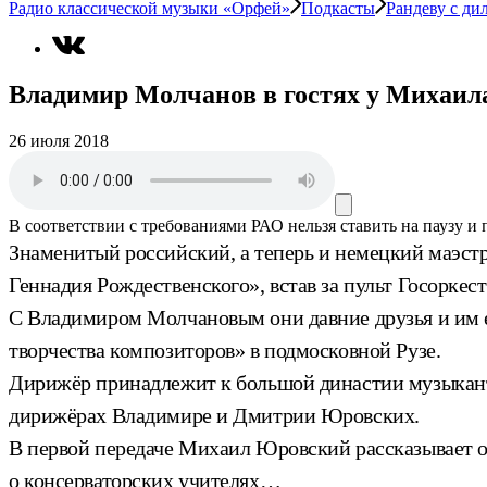
Радио классической музыки «Орфей»
Подкасты
Рандеву с ди
Владимир Молчанов в гостях у Михаил
26 июля 2018
В соответствии с требованиями
РАО
нельзя ставить на паузу и
Знаменитый российский, а теперь и немецкий маэст
Геннадия Рождественского», встав за пульт Госоркест
С Владимиром Молчановым они давние друзья и им ес
творчества композиторов» в подмосковной Рузе.
Дирижёр принадлежит к большой династии музыканто
дирижёрах Владимире и Дмитрии Юровских.
В первой передаче Михаил Юровский рассказывает о 
о консерваторских учителях…