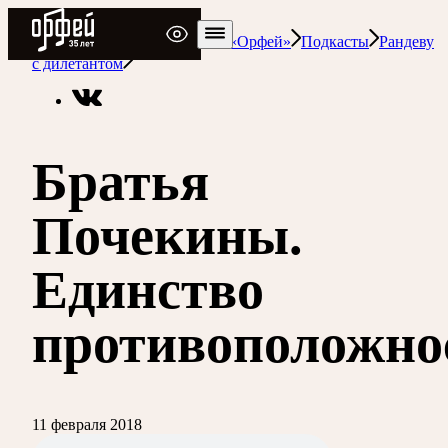
Радио Орфей
Радио классической музыки «Орфей»
Подкасты
Рандеву
с дилетантом
Братья
Почекины.
Единство
противоположно
11 февраля 2018