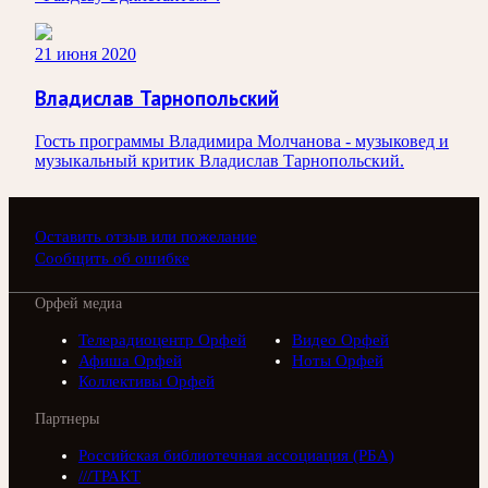
21 июня 2020
Владислав Тарнопольский
Гость программы Владимира Молчанова - музыковед и
музыкальный критик Владислав Тарнопольский.
Оставить отзыв или пожелание
Сообщить об ошибке
Орфей медиа
Телерадиоцентр Орфей
Видео Орфей
Афиша Орфей
Ноты Орфей
Коллективы Орфей
Партнеры
Российская библиотечная ассоциация (РБА)
///ТРАКТ