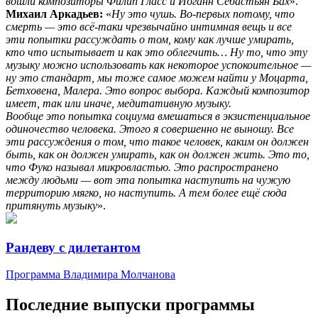
вошли композиторы Филип Гласс и Иоганн Себастьян Бах
».
Михаил Аркадьев:
«
Ну это чушь. Во-первых потому, что
смерть — это всё-таки чрезвычайно интимная вещь и все
эти попытки рассуждать о том, кому как лучше умирать,
кто что испытывает и как это облегчить… Ну то, что эту
музыку можно использовать как некоторое успокоительное —
ну это стандарт, мы тоже самое можем найти у Моцарта,
Бетховена, Малера. Это вопрос выбора. Каждый композитор
имеет, так или иначе, медитативную музыку.
Вообще это попытка социума вмешаться в экзистенциальное
одиночество человека. Этого я совершенно не выношу. Все
эти рассуждения о том, что такое человек, каким он должен
быть, как он должен умирать, как он должен жить. Это то,
что Фуко называл микровластью. Это распространено
между людьми — вот эта попытка наступить на чужую
территорию мягко, но наступить. А тем более ещё сюда
притянуть музыку
».
Рандеву с дилетантом
Программа Владимира Молчанова
Последние выпуски программы