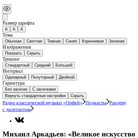
Размер шрифта
А
A
A
Тема
Обычная
Светлая
Темная
Синяя
Коричневая
Зеленая
Изображения
Показать
Скрыть
Трекинг
Стандартный
Средний
Большой
Интервал
Одинарный
Полуторный
Двойной
Гарнитура
Без засечек
С засечками
Вернуть стандартные настройки
Скрыть
Радио классической музыки «Орфей»
Подкасты
Рандеву
с дилетантом
Михаил Аркадьев: «Великое искусство