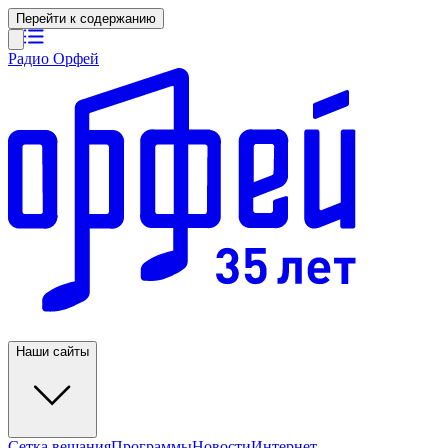
Перейти к содержанию
Радио Орфей
Наши сайты
Сетка вещания
Программы
Новости
Интернет-