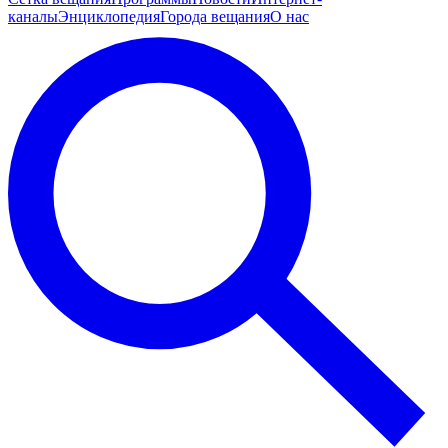
каналы
Энциклопедия
Города вещания
О нас