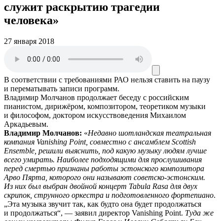
служит раскрытию трагедии
человека»
27 января 2018
В соответствии с требованиями
РАО
нельзя ставить на паузу
и перематывать записи программ.
Владимир Молчанов продолжает беседу с российским
пианистом, дирижёром, композитором, теоретиком музыки
и философом, доктором искусствоведения Михаилом
Аркадьевым.
Владимир Молчанов:
«
Недавно шотландская театральная
компания Vanishing Point, совместно с ансамблем Scottish
Ensemble, решили выяснить, под какую музыку людям лучше
всего умирать. Наиболее подходящими для прослушивания
перед смертью признаны работы эстонского композитора
Арво Пярта, которого они называют советско-эстонским.
Из них был выбран двойной концерт Tabula Rasa для двух
скрипок, струнного оркестра и подготовленного фортепиано
.
„Эта музыка звучит так, как будто она будет продолжаться
и продолжаться“, — заявил директор Vanishing Point.
Туда же