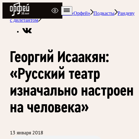
Радио Орфей
Радио классической музыки «Орфей»
Подкасты
Рандеву
с дилетантом
Георгий Исаакян:
«Русский театр
изначально настроен
на человека»
13 января 2018