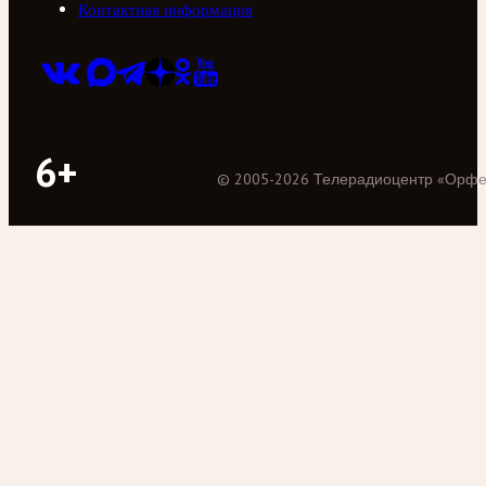
Контактная информация
6+
©
2005
-
2026
Телерадиоцентр «Орф