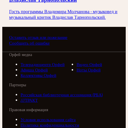
Гость программы Владимира Молчанова - музыковед и
музыкальный критик Владислав Тарнопольский.
Оставить отзыв или пожелание
Сообщить об ошибке
Орфей медиа
Телерадиоцентр Орфей
Видео Орфей
Афиша Орфей
Ноты Орфей
Коллективы Орфей
Партнеры
Российская библиотечная ассоциация (РБА)
///ТРАКТ
Правовая информация
Условия использования сайта
Политика конфиденциальности