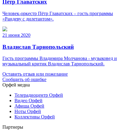
Пётр Главатских
Человек-оркестр Пётр Главатских – гость программы
«Рандеву с дилетантом».
21 июня 2020
Владислав Тарнопольский
Гость программы Владимира Молчанова - музыковед и
музыкальный критик Владислав Тарнопольский.
Оставить отзыв или пожелание
Сообщить об ошибке
Орфей медиа
Телерадиоцентр Орфей
Видео Орфей
Афиша Орфей
Ноты Орфей
Коллективы Орфей
Партнеры