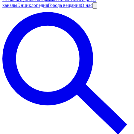
каналы
Энциклопедия
Города вещания
О нас