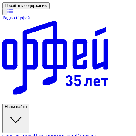
Перейти к содержанию
Радио Орфей
Наши сайты
Сетка вещания
Программы
Новости
Интернет-