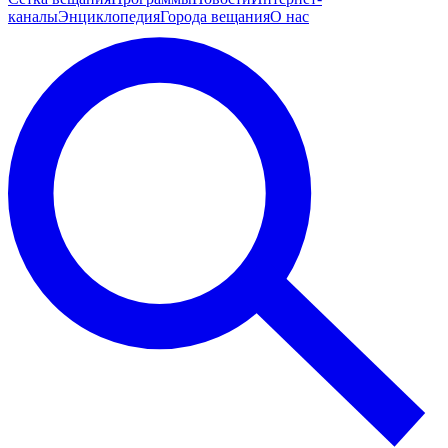
каналы
Энциклопедия
Города вещания
О нас