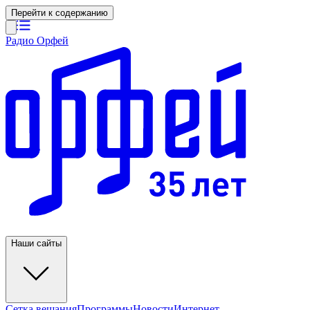
Перейти к содержанию
Радио Орфей
Наши сайты
Сетка вещания
Программы
Новости
Интернет-