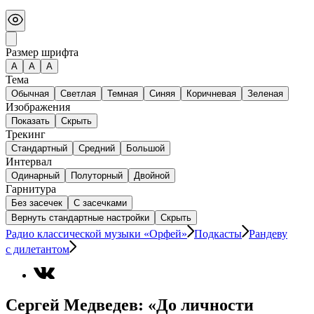
Размер шрифта
А
A
A
Тема
Обычная
Светлая
Темная
Синяя
Коричневая
Зеленая
Изображения
Показать
Скрыть
Трекинг
Стандартный
Средний
Большой
Интервал
Одинарный
Полуторный
Двойной
Гарнитура
Без засечек
С засечками
Вернуть стандартные настройки
Скрыть
Радио классической музыки «Орфей»
Подкасты
Рандеву
с дилетантом
Сергей Медведев: «До личности