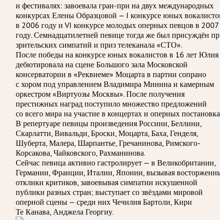
и фестивалях: завоевала гран-при на двух международных
конкурсах Елены Образцовой — I конкурсе юных вокалисто
в 2006 году и VI конкурсе молодых оперных певцов в 2007
году. Семнадцатилетней певице тогда же был присуждён пр
зрительских симпатий и приз телеканала «СТО».
После победы на конкурсе юных вокалистов в 16 лет Юлия
дебютировала на сцене Большого зала Московской
консерватории в «Реквиеме» Моцарта в партии сопрано
с хором под управлением Владимира Минина и камерным
оркестром «Виртуозы Москвы». После получения
престижных наград поступило множество предложений
со всего мира на участие в концертах и оперных постановка
В репертуаре певицы произведения Россини, Беллини,
Скарлатти, Вивальди, Броски, Моцарта, Баха, Генделя,
Шуберта, Малера, Шарпантье, Гречанинова, Римского-
Корсакова, Чайковского, Рахманинова.
Сейчас певица активно гастролирует — в Великобритании,
Германии, Франции, Италии, Японии, вызывая восторженн
отклики критиков, завоевывая симпатии искушенной
публики разных стран; выступает со звёздами мировой
оперной сцены — среди них Чечилия Бартоли, Кири
Те Канава, Анджела Георгиу.