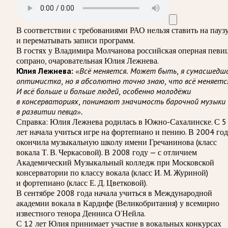
В соответствии с требованиями
РАО
нельзя ставить на пауз
и перематывать записи программ.
В гостях у Владимира Молчанова российская оперная певиц
сопрано, очаровательная Юлия Лежнева.
Юлия Лежнева:
«Всё меняется. Может быть, я сумасшедш
оптимистка, но я абсолютно точно знаю, что всё меняетс
И всё больше и больше людей, особенно молодёжи
в консерваториях, понимают значимость барочной музыки
в развитии певца».
Справка:
Юлия Лежнева родилась в Южно-Сахалинске. С 5
лет начала учиться игре на фортепиано и пению. В 2004 го
окончила музыкальную школу имени Гречанинова (класс
вокала Т. В. Черкасовой). В 2008 году — с отличием
Академический Музыкальный колледж при Московской
консерватории по классу вокала (класс И. М. Журиной)
и фортепиано (класс Е. Д. Цветковой).
В сентябре 2008 года начала учиться в Международной
академии вокала в Кардифе (Великобритания) у всемирно
известного тенора Денниса О’Нейла.
С 12 лет Юлия принимает участие в вокальных конкурсах