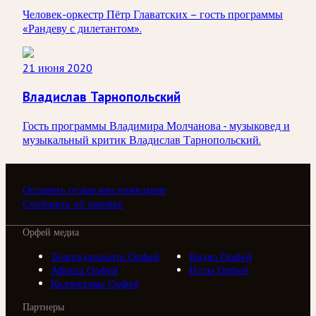
Человек-оркестр Пётр Главатских – гость программы
«Рандеву с дилетантом».
21 июня 2020
Владислав Тарнопольский
Гость программы Владимира Молчанова - музыковед и
музыкальный критик Владислав Тарнопольский.
Оставить отзыв или пожелание
Сообщить об ошибке
Орфей медиа
Телерадиоцентр Орфей
Видео Орфей
Афиша Орфей
Ноты Орфей
Коллективы Орфей
Партнеры