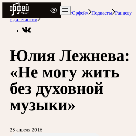
Радио Орфей
Радио классической музыки «Орфей»
Подкасты
Рандеву
с дилетантом
Юлия Лежнева:
«Не могу жить
без духовной
музыки»
23 апреля 2016