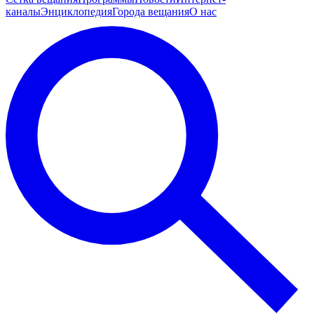
каналы
Энциклопедия
Города вещания
О нас