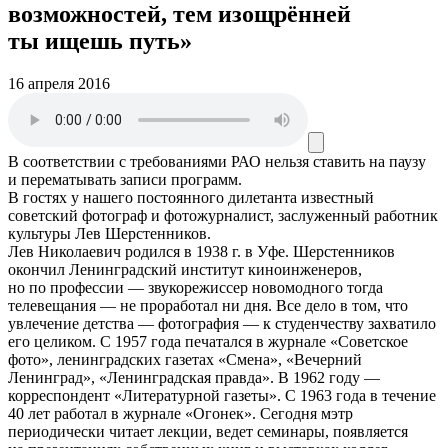
возможностей, тем изощрённей
ты ищешь путь»
16 апреля 2016
В соответствии с требованиями
РАО
нельзя ставить на паузу
и перематывать записи программ.
В гостях у нашего постоянного дилетанта известный
советский фотограф и фотожурналист, заслуженный работник
культуры Лев Шерстенников.
Лев Николаевич родился в 1938 г. в Уфе. Шерстенников
окончил Ленинградский институт киноинженеров,
но по профессии — звукорежиссер новомодного тогда
телевещания — не проработал ни дня. Все дело в том, что
увлечение детства — фотография — к студенчеству захватило
его целиком. С 1957 года печатался в журнале «Советское
фото», ленинградских газетах «Смена», «Вечерний
Ленинград», «Ленинградская правда». В 1962 году —
корреспондент «Литературной газеты». С 1963 года в течение
40 лет работал в журнале «Огонек». Сегодня мэтр
периодически читает лекции, ведет семинары, появляется