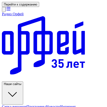
Перейти к содержанию
Радио Орфей
Наши сайты
Сетка вещания
Программы
Новости
Интернет-