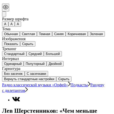
Размер шрифта
А
A
A
Тема
Обычная
Светлая
Темная
Синяя
Коричневая
Зеленая
Изображения
Показать
Скрыть
Трекинг
Стандартный
Средний
Большой
Интервал
Одинарный
Полуторный
Двойной
Гарнитура
Без засечек
С засечками
Вернуть стандартные настройки
Скрыть
Радио классической музыки «Орфей»
Подкасты
Рандеву
с дилетантом
Лев Шерстенников: «Чем меньше