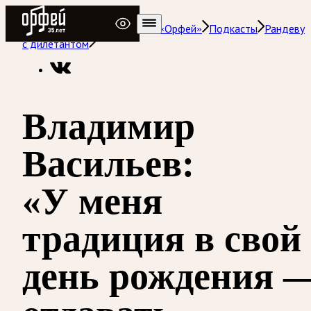
Радио Орфей
Радио классической музыки «Орфей»
Подкасты
Рандеву
с дилетантом
Владимир
Васильев:
«У меня
традиция в свой
день рождения 