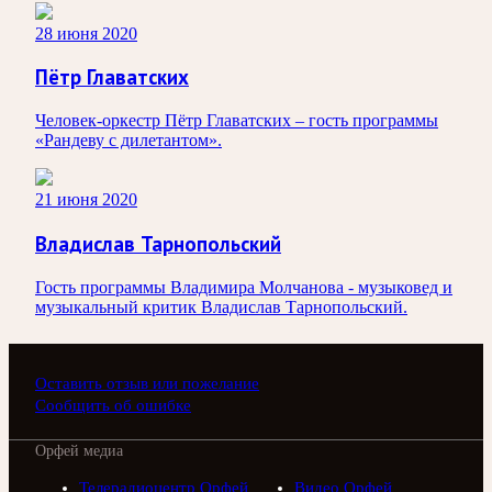
28 июня 2020
Пётр Главатских
Человек-оркестр Пётр Главатских – гость программы
«Рандеву с дилетантом».
21 июня 2020
Владислав Тарнопольский
Гость программы Владимира Молчанова - музыковед и
музыкальный критик Владислав Тарнопольский.
Оставить отзыв или пожелание
Сообщить об ошибке
Орфей медиа
Телерадиоцентр Орфей
Видео Орфей