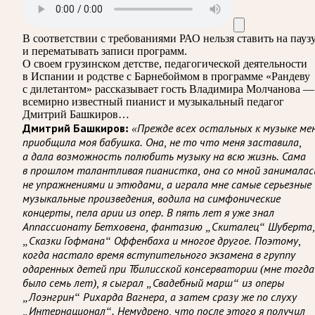
В соответствии с требованиями
РАО
нельзя ставить на пауз
и перематывать записи программ.
О своем грузинском детстве, педагогической деятельности
в Испании и родстве с Барнебоймом в программе «Рандеву
с дилетантом» рассказывает гость Владимира Молчанова —
всемирно известный пианист и музыкальный педагог
Дмитрий Башкиров…
Дмитрий Башкиров:
«Прежде всех остальных к музыке ме
приобщила моя бабушка. Она, не то что меня заставила,
а дала возможность полюбить музыку на всю жизнь. Сама
в прошлом талантливая пианистка, она со мной занималас
не упражнениями и этюдами, а играла мне самые серьезные
музыкальные произведения, водила на симфонические
концерты, пела арии из опер. В пять лет я уже знал
Аппассионату Бетховена, фантазию „Скиталец“ Шуберта,
„Сказки Гофмана“ Оффенбаха и многое другое. Поэтому,
когда настало время вступительного экзамена в группу
одаренных детей при Тбилисской консерватории (мне тогда
было семь лет), я сыграл „Свадебный марш“ из оперы
„Лоэнгрин“ Рихарда Вагнера, а затем сразу же по слуху
„Интернационал“. Немудрено, что после этого я получил