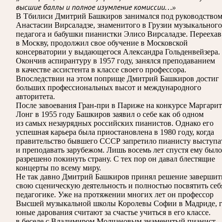
высшие баллы и полное изумление комиссии…»
В Тбилиси Дмитрий Башкиров занимался под руководство
Анастасии Вирсаладзе, знаменитого в Грузии музыкального
педагога и бабушки пианистки Элисо Вирсаладзе. Переехав
в Москву, продолжил свое обучение в Московской
консерватории у выдающегося Александра Гольденвейзера.
Окончив аспирантуру в 1957 году, занялся преподаванием
в качестве ассистента в классе своего профессора.
Впоследствии на этом поприще Дмитрий Башкиров достиг
больших профессиональных высот и международного
авторитета.
После завоевания Гран-при в Париже на конкурсе Маргари
Лонг в 1955 году Башкиров заявил о себе как об одном
из самых незаурядных российских пианистов. Однако его
успешная карьера была приостановлена в 1980 году, когда
правительство бывшего СССР запретило пианисту выступа
и преподавать зарубежом. Лишь восемь лет спустя ему было
разрешено покинуть страну. С тех пор он давал блестящие
концерты по всему миру.
Не так давно Дмитрий Башкиров принял решение завершит
свою сценическую деятельность и полностью посвятить себ
педагогике. Уже на протяжении многих лет он профессор
Высшей музыкальной школы Королевы Софии в Мадриде, г
юные дарования считают за счастье учиться в его классе.
в беседе с Владимиром Молчановым знаменитый пианист