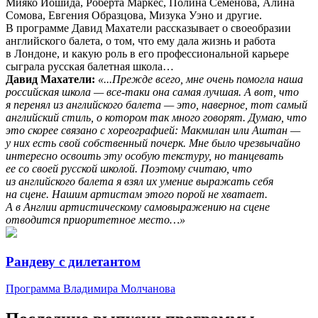
Мияко Йошида, Роберта Маркес, Полина Семенова, Алина
Сомова, Евгения Образцова, Мизука Уэно и другие.
В программе Давид Махатели рассказывает о своеобразии
английского балета, о том, что ему дала жизнь и работа
в Лондоне, и какую роль в его профессиональной карьере
сыграла русская балетная школа…
Давид Махатели:
«...Прежде всего, мне очень помогла наша
российская школа — все-таки она самая лучшая. А вот, что
я перенял из английского балета — это, наверное, тот самый
английский стиль, о котором так много говорят. Думаю, что
это скорее связано с хореографией: Макмилан или Аштан —
у них есть свой собственный почерк. Мне было чрезвычайно
интересно освоить эту особую текстуру, но танцевать
ее со своей русской школой. Поэтому считаю, что
из английского балета я взял их умение выражать себя
на сцене. Нашим артистам этого порой не хватает.
А в Англии артистическому самовыражению на сцене
отводится приоритетное место…»
Рандеву с дилетантом
Программа Владимира Молчанова