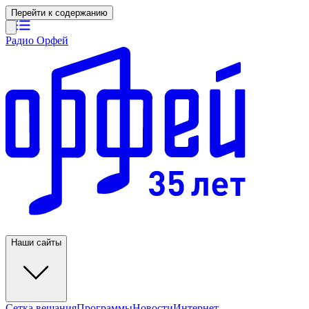
Перейти к содержанию
Радио Орфей
Наши сайты
Сетка вещания
Программы
Новости
Интернет-