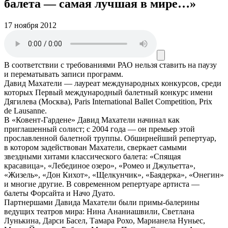
балета — самая лучшая в мире…»
17 ноября 2012
В соответствии с требованиями
РАО
нельзя ставить на паузу
и перематывать записи программ.
Давид Махатели — лауреат международных конкурсов, среди
которых Первый международный балетный конкурс имени
Дягилева (Москва), Paris International Ballet Competition, Prix
de Lausanne.
В «Ковент-Гардене» Давид Махатели начинал как
приглашенный солист; с 2004 года — он премьер этой
прославленной балетной труппы. Обширнейший репертуар,
в котором задействован Махатели, сверкает самыми
звездными хитами классического балета: «Спящая
красавица», «Лебединое озеро», «Ромео и Джульетта»,
«Жизель», «Дон Кихот», «Щелкунчик», «Баядерка», «Онегин»
и многие другие. В современном репертуаре артиста —
балеты Форсайта и Начо Дуато.
Партнершами Давида Махатели были примы-балерины
ведущих театров мира: Нина Ананиашвили, Светлана
Лунькина, Дарси Басел, Тамара Рохо, Марианела Нуньес,