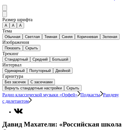
Размер шрифта
А
A
A
Тема
Обычная
Светлая
Темная
Синяя
Коричневая
Зеленая
Изображения
Показать
Скрыть
Трекинг
Стандартный
Средний
Большой
Интервал
Одинарный
Полуторный
Двойной
Гарнитура
Без засечек
С засечками
Вернуть стандартные настройки
Скрыть
Радио классической музыки «Орфей»
Подкасты
Рандеву
с дилетантом
Давид Махатели: «Российская школа