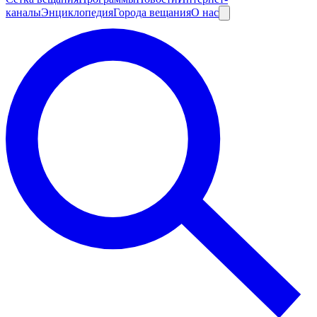
каналы
Энциклопедия
Города вещания
О нас