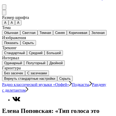
Размер шрифта
А
A
A
Тема
Обычная
Светлая
Темная
Синяя
Коричневая
Зеленая
Изображения
Показать
Скрыть
Трекинг
Стандартный
Средний
Большой
Интервал
Одинарный
Полуторный
Двойной
Гарнитура
Без засечек
С засечками
Вернуть стандартные настройки
Скрыть
Радио классической музыки «Орфей»
Подкасты
Рандеву
с дилетантом
Елена Поповская: «Тип голоса это