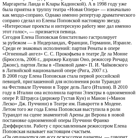
Маргариты Ланда и Клары Кадинской). А в 1998 году уже
была приятна в труппу театра «Новая Опера» — изначально
как меццо-сопрано. Однако именно репертуар драматического
сопрано сделал из Елены Поповской настоящую звезду.
«Интересные проекты и интересную работу мне дал именно
этот голос», — признается певица.
Сегодня Елена Поповская блистательно гастролирует
за рубежом — в Нидерландах, Франции, Германии, Израиле.
Среди ее знаковых исполнений: партия Ренаты в опере
«Огненный ангел» С. С. Прокофьева в театре Де ла Монне
(Брюссель, 2006 г., дирижер Казуши Оно, режиссер Ричард
Джонс), партия Лизы в «Пиковой даме» П. И. Чайковского
в Латвийской национальной опере (Рига, 2007 г.).
В 2008 году Елена Поповская стала первой российской
певицей, приглашенной для исполнения роли Турандот
на Фестивале Пуччини в Торре дель Лаго (Италия). В 2010
году в Италии она исполнила партии Электры в одноименной
опере Р. Штрауса (дирижер Густав Кун) и Манон («Манон
Леско» Дж. Пуччини) в Театре им. Паваротти в Модене.
Летом того же года Елена Поповская выступила в роли
Турандот на сцене знаменитой Арены ди Верона в новой
постановке одноименной оперы Пуччини Франко
Дзеффирелли. Работу с прославленным режиссером Елена
Поповская называет настоящим счастьем.
«Он отличается от всех режиссеров планеты,
— говорит