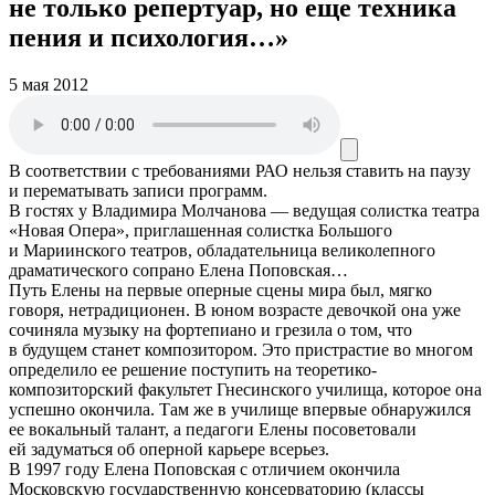
не только репертуар, но еще техника
пения и психология…»
5 мая 2012
В соответствии с требованиями
РАО
нельзя ставить на паузу
и перематывать записи программ.
В гостях у Владимира Молчанова — ведущая солистка театра
«Новая Опера», приглашенная солистка Большого
и Мариинского театров, обладательница великолепного
драматического сопрано Елена Поповская…
Путь Елены на первые оперные сцены мира был, мягко
говоря, нетрадиционен. В юном возрасте девочкой она уже
сочиняла музыку на фортепиано и грезила о том, что
в будущем станет композитором. Это пристрастие во многом
определило ее решение поступить на теоретико-
композиторский факультет Гнесинского училища, которое она
успешно окончила. Там же в училище впервые обнаружился
ее вокальный талант, а педагоги Елены посоветовали
ей задуматься об оперной карьере всерьез.
В 1997 году Елена Поповская с отличием окончила
Московскую государственную консерваторию (классы