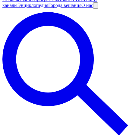
каналы
Энциклопедия
Города вещания
О нас