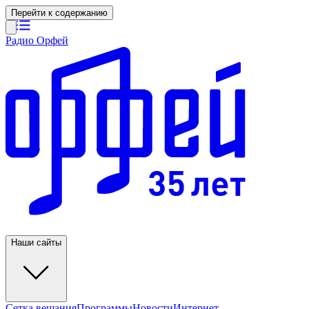
Перейти к содержанию
Радио Орфей
Наши сайты
Сетка вещания
Программы
Новости
Интернет-