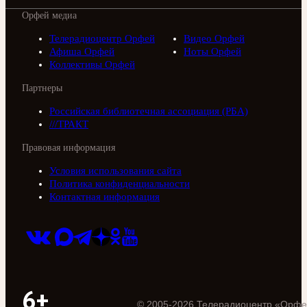
Орфей медиа
Телерадиоцентр Орфей
Видео Орфей
Афиша Орфей
Ноты Орфей
Коллективы Орфей
Партнеры
Российская библиотечная ассоциация (РБА)
///ТРАКТ
Правовая информация
Условия использования сайта
Политика конфиденциальности
Контактная информация
6+
©
2005
-
2026
Телерадиоцентр «Орфе