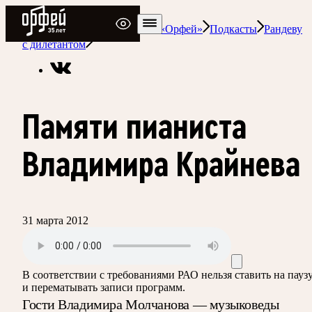
Радио Орфей
Радио классической музыки «Орфей»
Подкасты
Рандеву
с дилетантом
Памяти пианиста
Владимира Крайнева
31 марта 2012
В соответствии с требованиями
РАО
нельзя ставить на пауз
и перематывать записи программ.
Гости Владимира Молчанова — музыковеды