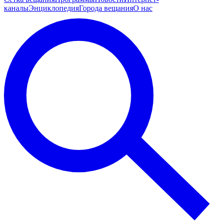
каналы
Энциклопедия
Города вещания
О нас