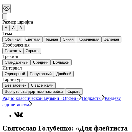
Размер шрифта
А
A
A
Тема
Обычная
Светлая
Темная
Синяя
Коричневая
Зеленая
Изображения
Показать
Скрыть
Трекинг
Стандартный
Средний
Большой
Интервал
Одинарный
Полуторный
Двойной
Гарнитура
Без засечек
С засечками
Вернуть стандартные настройки
Скрыть
Радио классической музыки «Орфей»
Подкасты
Рандеву
с дилетантом
Святослав Голубенко: «Для флейтиста