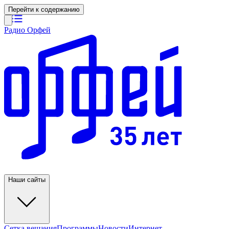
Перейти к содержанию
Радио Орфей
Наши сайты
Сетка вещания
Программы
Новости
Интернет-