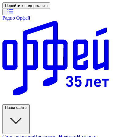
Перейти к содержанию
Радио Орфей
Наши сайты
Сетка вещания
Программы
Новости
Интернет-