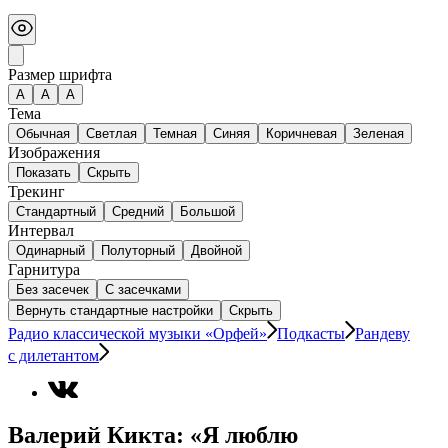
Размер шрифта
А
A
A
Тема
Обычная
Светлая
Темная
Синяя
Коричневая
Зеленая
Изображения
Показать
Скрыть
Трекинг
Стандартный
Средний
Большой
Интервал
Одинарный
Полуторный
Двойной
Гарнитура
Без засечек
С засечками
Вернуть стандартные настройки
Скрыть
Радио классической музыки «Орфей»
Подкасты
Рандеву
с дилетантом
Валерий Кикта: «Я люблю