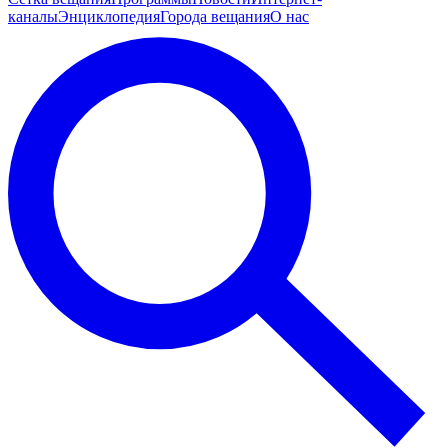
каналы
Энциклопедия
Города вещания
О нас