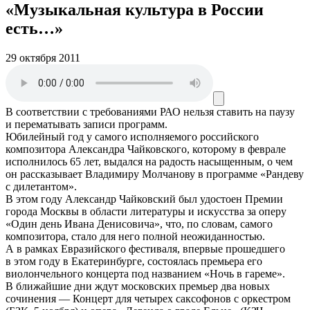
«Музыкальная культура в России
есть…»
29 октября 2011
В соответствии с требованиями
РАО
нельзя ставить на паузу
и перематывать записи программ.
Юбилейный год у самого исполняемого российского
композитора Александра Чайковского, которому в феврале
исполнилось 65 лет, выдался на радость насыщенным, о чем
он рассказывает Владимиру Молчанову в программе «Рандеву
с дилетантом».
В этом году Александр Чайковский был удостоен Премии
города Москвы в области литературы и искусства за оперу
«Один день Ивана Денисовича», что, по словам, самого
композитора, стало для него полной неожиданностью.
А в рамках Евразийского фестиваля, впервые прошедшего
в этом году в Екатеринбурге, состоялась премьера его
виолончельного концерта под названием «Ночь в гареме».
В ближайшие дни ждут московских премьер два новых
сочинения — Концерт для четырех саксофонов с оркестром