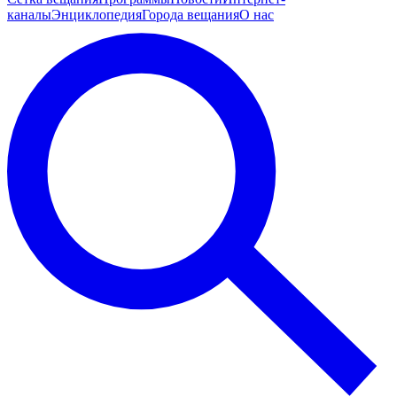
каналы
Энциклопедия
Города вещания
О нас