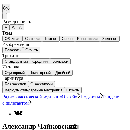
Размер шрифта
А
A
A
Тема
Обычная
Светлая
Темная
Синяя
Коричневая
Зеленая
Изображения
Показать
Скрыть
Трекинг
Стандартный
Средний
Большой
Интервал
Одинарный
Полуторный
Двойной
Гарнитура
Без засечек
С засечками
Вернуть стандартные настройки
Скрыть
Радио классической музыки «Орфей»
Подкасты
Рандеву
с дилетантом
Александр Чайковский: