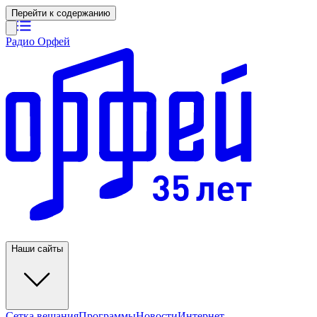
Перейти к содержанию
Радио Орфей
Наши сайты
Сетка вещания
Программы
Новости
Интернет-