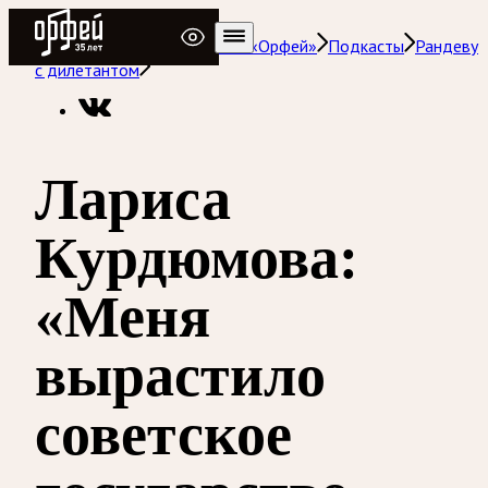
Радио Орфей
Радио классической музыки «Орфей»
Подкасты
Рандеву
с дилетантом
Лариса
Курдюмова:
«Меня
вырастило
советское