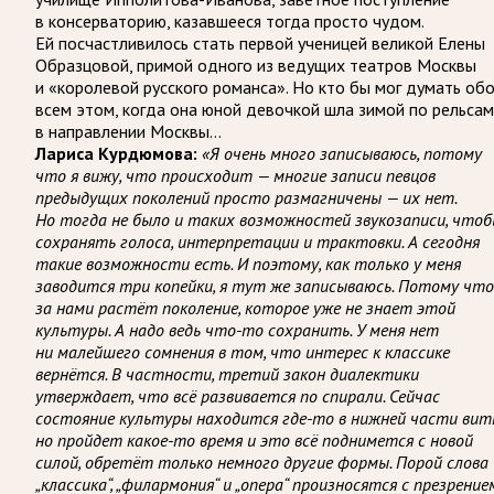
в консерваторию, казавшееся тогда просто чудом.
Ей посчастливилось стать первой ученицей великой Елены
Образцовой, примой одного из ведущих театров Москвы
и «королевой русского романса». Но кто бы мог думать об
всем этом, когда она юной девочкой шла зимой по рельсам
в направлении Москвы…
Лариса Курдюмова:
«Я очень много записываюсь, потому
что я вижу, что происходит — многие записи певцов
предыдущих поколений просто размагничены — их нет.
Но тогда не было и таких возможностей звукозаписи, что
сохранять голоса, интерпретации и трактовки. А сегодня
такие возможности есть. И поэтому, как только у меня
заводится три копейки, я тут же записываюсь. Потому что
за нами растёт поколение, которое уже не знает этой
культуры. А надо ведь что-то сохранить. У меня нет
ни малейшего сомнения в том, что интерес к классике
вернётся. В частности, третий закон диалектики
утверждает, что всё развивается по спирали. Сейчас
состояние культуры находится где-то в нижней части витк
но пройдет какое-то время и это всё поднимется с новой
силой, обретёт только немного другие формы. Порой слова
„классика“, „филармония“ и „опера“ произносятся с презрение