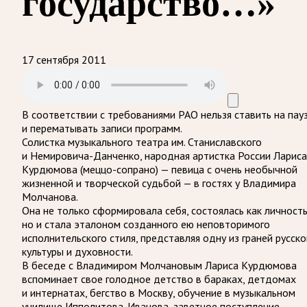
государство…»
17 сентября 2011
В соответствии с требованиями
РАО
нельзя ставить на пау
и перематывать записи программ.
Солистка музыкального театра им. Станиславского
и Немировича-Данченко, народная артистка России Лариса
Курдюмова (меццо-сопрано) — певица с очень необычной
жизненной и творческой судьбой — в гостях у Владимира
Молчанова.
Она не только сформировала себя, состоялась как личность
но и стала эталоном созданного ею неповторимого
исполнительского стиля, представляя одну из граней русско
культуры и духовности.
В беседе с Владимиром Молчановым Лариса Курдюмова
вспоминает свое голодное детство в бараках, детдомах
и интернатах, бегство в Москву, обучение в музыкальном
училище Ипполитова-Иванова, заветное поступление