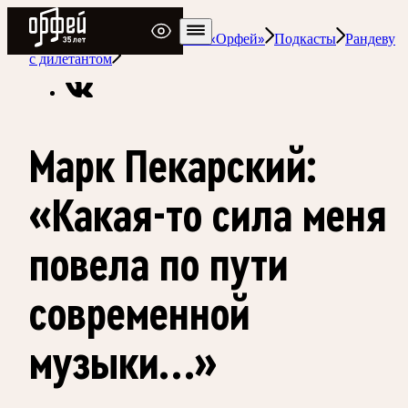
Радио Орфей
Радио классической музыки «Орфей»
Подкасты
Рандеву
с дилетантом
Марк Пекарский:
«Какая-то сила меня
повела по пути
современной
музыки…»