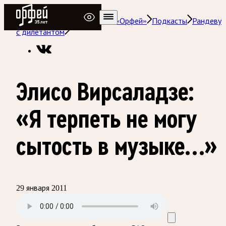
Радио Орфей
Радио классической музыки «Орфей»
Подкасты
Рандеву
с дилетантом
Элисо Вирсаладзе:
«Я терпеть не могу
сытость в музыке…»
29 января 2011