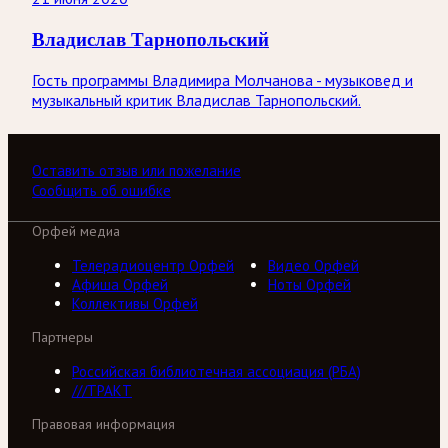
Владислав Тарнопольский
Гость программы Владимира Молчанова - музыковед и
музыкальный критик Владислав Тарнопольский.
Оставить отзыв или пожелание
Сообщить об ошибке
Орфей медиа
Телерадиоцентр Орфей
Видео Орфей
Афиша Орфей
Ноты Орфей
Коллективы Орфей
Партнеры
Российская библиотечная ассоциация (РБА)
///ТРАКТ
Правовая информация