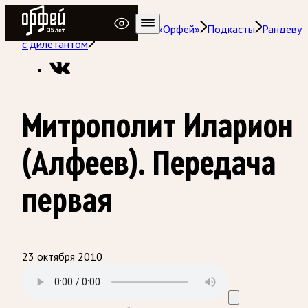
Радио Орфей
Радио классической музыки «Орфей»
Подкасты
Рандеву
с дилетантом
Митрополит Иларион
(Алфеев). Передача
первая
23 октября 2010