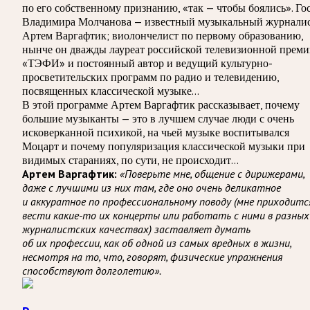
по его собственному признанию, «так — чтобы боялись». Го
Владимира Молчанова — известный музыкальный журнали
Артем Варгафтик; виолончелист по первому образованию,
нынче он дважды лауреат российской телевизионной прем
«ТЭФИ» и постоянный автор и ведущий культурно-
просветительских программ по радио и телевидению,
посвященных классической музыке…
В этой программе Артем Варгафтик рассказывает, почему
большие музыканты — это в лучшем случае люди с очень
исковерканной психикой, на чьей музыке воспитывался
Моцарт и почему популяризация классической музыки при
видимых стараниях, по сути, не происходит…
Артем Варгафтик:
«Поверьте мне, общение с дирижерами,
даже с лучшими из них там, где оно очень деликатное
и аккуратное по профессиональному поводу (мне приходитс
вести какие-то их концерты или работать с ними в разных
журналистских качествах) заставляет думать
об их профессии, как об одной из самых вредных в жизни,
несмотря на то, что, говорят, физические упражнения
способствуют долголетию».