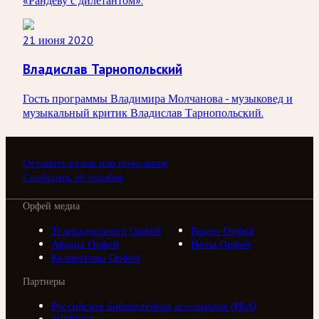
«Рандеву с дилетантом».
21 июня 2020
Владислав Тарнопольский
Гость программы Владимира Молчанова - музыковед и
музыкальный критик Владислав Тарнопольский.
Оставить отзыв или пожелание
Сообщить об ошибке
Орфей медиа
Телерадиоцентр Орфей
Видео Орфей
Афиша Орфей
Ноты Орфей
Коллективы Орфей
Партнеры
Российская библиотечная ассоциация (РБА)