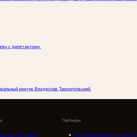
еву с дилетантом».
кальный критик Владислав Тарнопольский.
а
Партнеры
адиоцентр Орфей
Российская библиотечная ассо