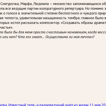
, Снегурочка, Марфа, Людмила — множество запоминающихся обр
ела все ведущие партии колоратурного репертуара. Но помимо э
к о голосе в значительной степени бесплотного и чуждого при
бая теплота, удивительная насыщенность тембра; главное было 
торых хотел рассказать композитор. «Создавать образы драмат
частье».
то было бы для меня просто счастливым мгновением, когда вос
то или нет? Кто его знает… Осуществима ли моя мечта»?
нова. Известный теле‑ и радиоведущий ушёл из жизни 11 мая.2