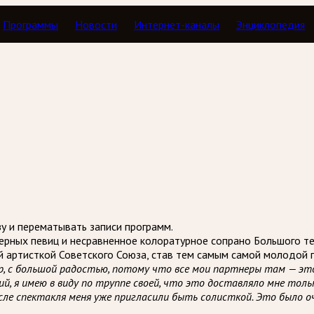
Программы
Новости
Интернет-каналы
Энциклопедия
с дилетантом
зу и перематывать записи программ.
ерных певиц и несравненное колоратурное сопрано Большого т
ой артисткой Советского Союза, став тем самым самой молодой п
, с большой радостью, потому что все мои партнеры там — это б
, я имею в виду по труппе своей, что это доставляло мне толь
осле спектакля меня уже пригласили быть солисткой. Это было 