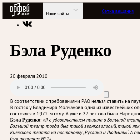
Радио Орфей
Сетка вещания
Радио классической музыки «Орфей»
Подкасты
Рандеву 
Наши сайты
Бэла Руденко
20 февраля 2010
В соответствии с требованиями
РАО
нельзя ставить на пау
В гостях у Владимира Молчанова одна из известнейших оп
состоялся в 1972-м году. А уже в 27 лет она была Народн
Бэла Руденко:
«Я с удовольствием пришла в Большой театр
Большой театр тогда был такой звонкоголосый, такой яркий
Киевского театра на постановку „Руслана и Людмилы“. А п
был театром № 1».