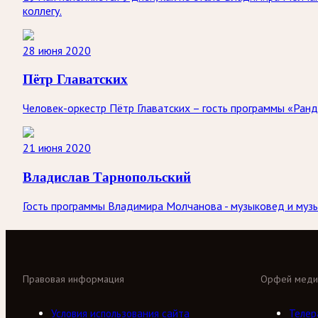
коллегу.
28 июня 2020
Пётр Главатских
Человек-оркестр Пётр Главатских – гость программы «Ранд
21 июня 2020
Владислав Тарнопольский
Гость программы Владимира Молчанова - музыковед и музы
Правовая информация
Орфей меди
Условия использования сайта
Телер