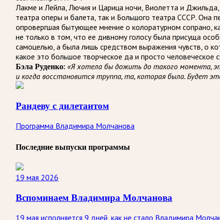
Лакме и Лейла, Лючия и Царица ночи, Виолетта и Джильда
театра оперы и балета, так и Большого театра СССР. Она п
опровергшая бытующее мнение о колоратурном сопрано, ка
не только в том, что ее дивному голосу была присуща осо
самоцелью, а была лишь средством выражения чувств, о ко
какое это большое творческое да и просто человеческое с
Бэла Руденко:
«Я хотела бы дожить до такого момента, э
и когда восстановится труппа, та, которая была. Будет э
Рандеву с дилетантом
Программа Владимира Молчанова
Последние выпуски программы
19 мая 2026
Вспоминаем Владимира Молчанова
19 мая исполняется 9 дней, как не стало Владимира Молча