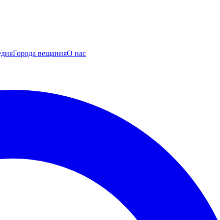
едия
Города вещания
О нас