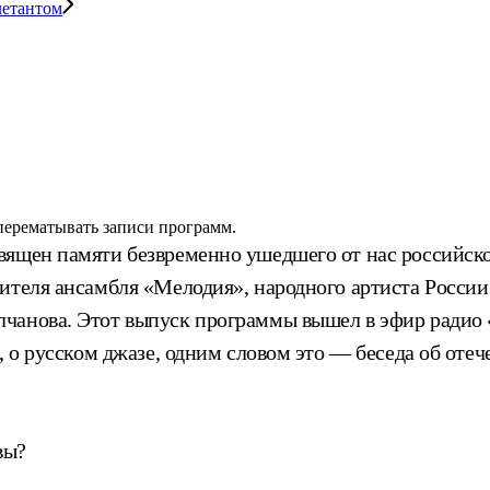
летантом
 перематывать записи программ.
вящен памяти безвременно ушедшего от нас российско
ителя ансамбля «Мелодия», народного артиста России
чанова. Этот выпуск программы вышел в эфир радио «
, о русском джазе, одним словом это — беседа об отеч
вы?