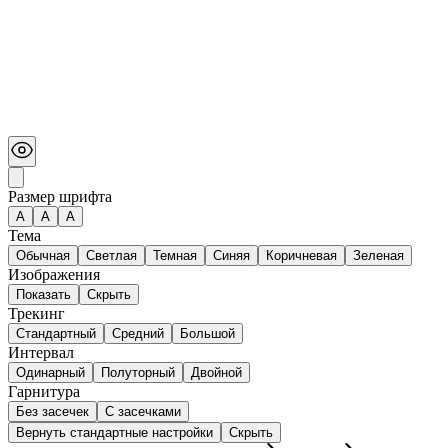
Размер шрифта
А
A
A
Тема
Обычная
Светлая
Темная
Синяя
Коричневая
Зеленая
Изображения
Показать
Скрыть
Трекинг
Стандартный
Средний
Большой
Интервал
Одинарный
Полуторный
Двойной
Гарнитура
Без засечек
С засечками
Вернуть стандартные настройки
Скрыть