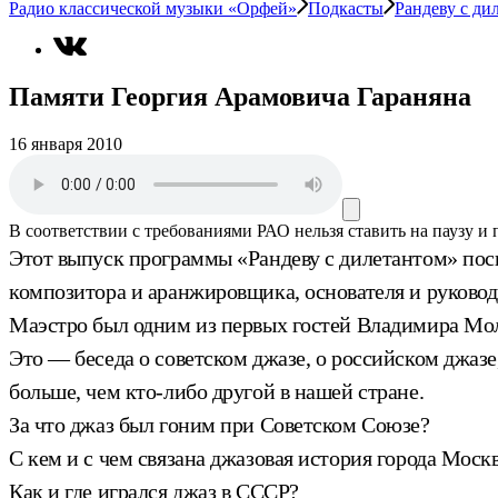
Радио классической музыки «Орфей»
Подкасты
Рандеву с ди
Памяти Георгия Арамовича Гараняна
16 января 2010
В соответствии с требованиями
РАО
нельзя ставить на паузу и
Этот выпуск программы «Рандеву с дилетантом» пос
композитора и аранжировщика, основателя и руковод
Маэстро был одним из первых гостей Владимира Мол
Это — беседа о советском джазе, о российском джазе
больше, чем кто-либо другой в нашей стране.
За что джаз был гоним при Советском Союзе?
С кем и с чем связана джазовая история города Моск
Как и где игрался джаз в СССР?