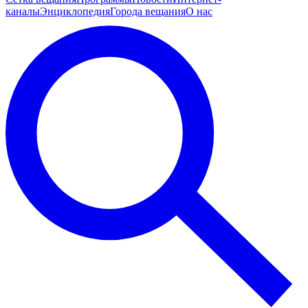
каналы
Энциклопедия
Города вещания
О нас