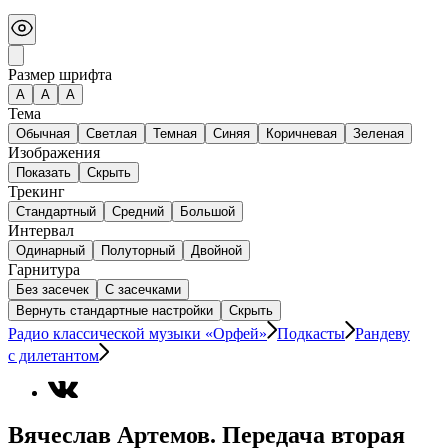
Размер шрифта
А
A
A
Тема
Обычная
Светлая
Темная
Синяя
Коричневая
Зеленая
Изображения
Показать
Скрыть
Трекинг
Стандартный
Средний
Большой
Интервал
Одинарный
Полуторный
Двойной
Гарнитура
Без засечек
С засечками
Вернуть стандартные настройки
Скрыть
Радио классической музыки «Орфей»
Подкасты
Рандеву
с дилетантом
Вячеслав Артемов. Передача вторая