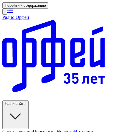
Перейти к содержанию
Радио Орфей
Наши сайты
Сетка вещания
Программы
Новости
Интернет-