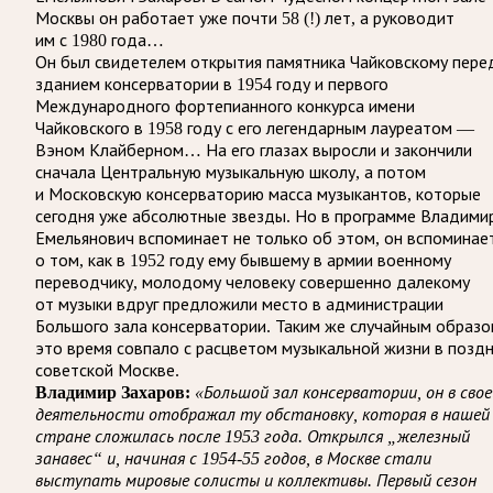
Москвы он работает уже почти 58 (!) лет, а руководит
им с 1980 года…
Он был свидетелем открытия памятника Чайковскому пере
зданием консерватории в 1954 году и первого
Международного фортепианного конкурса имени
Чайковского в 1958 году с его легендарным лауреатом —
Вэном Клайберном… На его глазах выросли и закончили
сначала Центральную музыкальную школу, а потом
и Московскую консерваторию масса музыкантов, которые
сегодня уже абсолютные звезды. Но в программе Владими
Емельянович вспоминает не только об этом, он вспоминае
о том, как в 1952 году ему бывшему в армии военному
переводчику, молодому человеку совершенно далекому
от музыки вдруг предложили место в администрации
Большого зала консерватории. Таким же случайным образ
это время совпало с расцветом музыкальной жизни в поздн
советской Москве.
Владимир Захаров:
«Большой зал консерватории, он в свое
деятельности отображал ту обстановку, которая в нашей
стране сложилась после 1953 года. Открылся „железный
занавес“ и, начиная с 1954-55 годов, в Москве стали
выступать мировые солисты и коллективы. Первый сезон