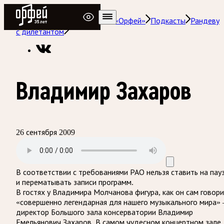
Радио Орфей
Радио классической музыки «Орфей»
Подкасты
Рандеву
с дилетантом
Владимир Захаров
26 сентября 2009
В соответствии с требованиями
РАО
нельзя ставить на пау
и перематывать записи программ.
В гостях у Владимира Молчанова фигура, как он сам говори
«совершенно легендарная для нашего музыкального мира»
директор Большого зала консерватории Владимир
Емельянович Захаров. В самом чудесном концертном зале