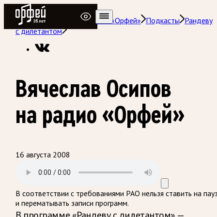
Радио Орфей
Радио классической музыки «Орфей»
Подкасты
Рандеву
с дилетантом
Вячеслав Осипов
на радио «Орфей»
16 августа 2008
В соответствии с требованиями
РАО
нельзя ставить на пау
и перематывать записи программ.
В программе «Рандеву с дилетантом» —