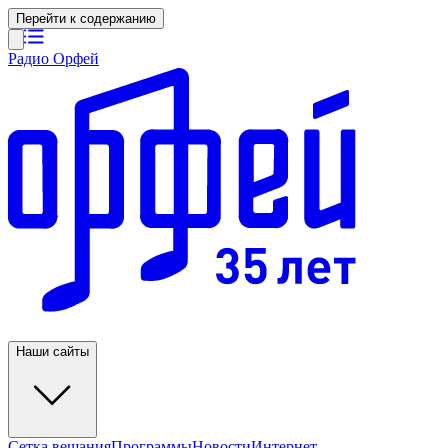
Перейти к содержанию
Радио Орфей
Наши сайты
Сетка вещания
Программы
Новости
Интернет-