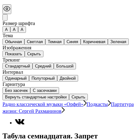
Размер шрифта
А
A
A
Тема
Обычная
Светлая
Темная
Синяя
Коричневая
Зеленая
Изображения
Показать
Скрыть
Трекинг
Стандартный
Средний
Большой
Интервал
Одинарный
Полуторный
Двойной
Гарнитура
Без засечек
С засечками
Вернуть стандартные настройки
Скрыть
Радио классической музыки «Орфей»
Подкасты
Партитура
жизни: Сергей Рахманинов
Табула семнадцатая. Запрет