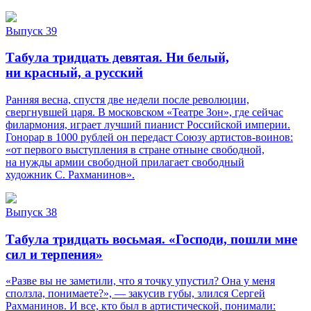
Выпуск 39
Табула тридцать девятая. Ни белый,
ни красный, а русский
Ранняя весна, спустя две недели после революции,
свергнувшей царя. В московском «Театре Зон», где сейчас
филармония, играет лучший пианист Российской империи.
Гонорар в 1000 рублей он передаст Союзу артистов-воинов:
«от первого выступления в стране отныне свободной,
на нужды армии свободной прилагает свободный
художник С. Рахманинов».
Выпуск 38
Табула тридцать восьмая. «Господи, пошли мне
сил и терпения»
«Разве вы не заметили, что я точку упустил? Она у меня
сползла, понимаете?», — закусив губы, злился Сергей
Рахманинов. И все, кто был в артистической, понимали: