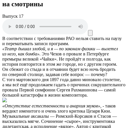
на смотрины
Выпуск 17
В соответствии с требованиями
РАО
нельзя ставить на паузу
и перематывать записи программ.
«Театр дышал злобой, и я — по законам физики — вылетел
из него, как бомба».
Это Чехов о провале в Петербурге
премьеры великой «Чайки». Не пройдёт и полгода, как
история повторится в этом же городе, но с другим героем.
Он сбежит со стыда и в отчаянии будет всю ночь бродить
по северной столице, задавая себе вопрос — почему?
С того мартовского дня 1897 года давно миновало столетие,
а мы всё ещё продолжаем гадать о причинах сокрушительного
провала Первой симфонии Сергея Рахманинова — самой
большой катастрофы в жизни композитора.
«Отсутствие естественности и анархия звуков», -
таков
вердикт именитого и очень злого критика Цезаря Кюи.
Музыкальные аксакалы — Римский-Корсаков и Стасов —
высказались мягче. Сочинение «сырое», инструментовка
дилетантская, а исполнение «вялое». Автор с критикой