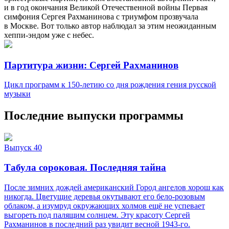
и в год окончания Великой Отечественной войны Первая
симфония Сергея Рахманинова с триумфом прозвучала
в Москве. Вот только автор наблюдал за этим неожиданным
хеппи-эндом уже с небес.
Партитура жизни: Сергей Рахманинов
Цикл программ к 150-летию со дня рождения гения русской
музыки
Последние выпуски программы
Выпуск 40
Табула сороковая. Последняя тайна
После зимних дождей американский Город ангелов хорош как
никогда. Цветущие деревья окутывают его бело-розовым
облаком, а изумруд окружающих холмов ещё не успевает
выгореть под палящим солнцем. Эту красоту Сергей
Рахманинов в последний раз увидит весной 1943-го.