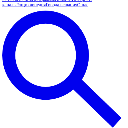
каналы
Энциклопедия
Города вещания
О нас