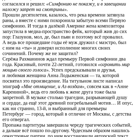
согласился и решил:
«Симфонию не покажу, и в завещании
наложу запрет на смотрины».
Прошли десятилетия, казалось, что река времени затянула
раны, а вместе с ними похоронила забытую всеми Первую
симфонию. И тогда в далёкой Америке жена композитора
запустила в медиа-пространство фейк, который жив до сих
пор: Глазунов, мол, де, был пьян и поэтому всё провалил.
А ведь все прошедшие годы её муж дружил с маэстро, был
с ним на «ты» и доверял исполнение многих своих
сочинений. Почему же не защитил?
Серёжа Рахманинов ждал премьеру Первой симфонии два
года. Красивый, почти 22-летний, готовился
«огромить мир
мощью своего голоса».
Успех предсказывали и друзья,
и любимая женщина Анна Лодыженская — та, которой
посвятил это произведение. На титульном листе написал
эпиграф
«Мне отмщение, и Аз воздам»,
совсем как в «Анне
Карениной», ведь его любовь к жене друга тоже была
запретной. В музыке столько трагедии, разрывающей душу
и сердце, да ещё этот древний погребальный мотив… И опус,
как ни странно, 13-й, и выбранный для премьеры
Петербург — город, который в отличие от Москвы, с детства
его отвергал.
Пропажа партитуры завершила череду трагических событий,
а дальше всё пошло по-другому. Чудесным образом нашлись
оркестровые партии, по ним восстановили авторский текст,