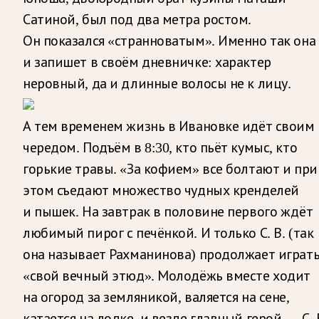
Сатиной, был под два метра ростом.
Он показался «странноватым». Именно так она
и запишет в своём дневничке: характер
неровный, да и длинные волосы не к лицу.
А тем временем жизнь в Ивановке идёт своим
чередом. Подъём в 8:30, кто пьёт кумыс, кто
горькие травы. «За кофием» все болтают и при
этом съедают множество чудных кренделей
и пышек. На завтрак в половине первого ждёт
любимый пирог с печёнкой. И только С. В. (так
она называет Рахманинова) продолжает играт
«свой вечный этюд». Молодёжь вместе ходит
на огород за земляникой, валяется на сене,
катается на лодке, и везде главный герой — С. 