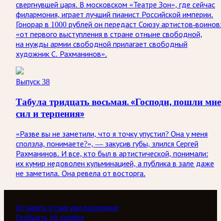
свергнувшей царя. В московском «Театре Зон», где сейчас
филармония, играет лучший пианист Российской империи.
Гонорар в 1000 рублей он передаст Союзу артистов-воинов
«от первого выступления в стране отныне свободной,
на нужды армии свободной прилагает свободный
художник С. Рахманинов».
Выпуск 38
Табула тридцать восьмая. «Господи, пошли мне
сил и терпения»
«Разве вы не заметили, что я точку упустил? Она у меня
сползла, понимаете?», — закусив губы, злился Сергей
Рахманинов. И все, кто был в артистической, понимали:
их кумир недоволен кульминацией, а публика в зале даже
не заметила. Она ревела от восторга.
Оставить отзыв или пожелание
Сообщить об ошибке