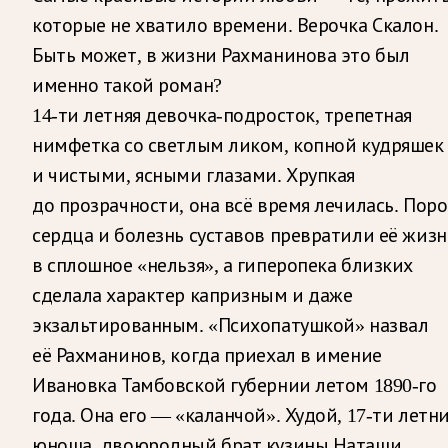
которые не хватило времени. Верочка Скалон.
Быть может, в жизни Рахманинова это был
именно такой роман?
14-ти летняя девочка-подросток, трепетная
нимфетка со светлым ликом, копной кудряшек
и чистыми, ясными глазами. Хрупкая
до прозрачности, она всё время лечилась. Поро
сердца и болезнь суставов превратили её жизн
в сплошное «нельзя», а гиперопека близких
сделала характер капризным и даже
экзальтированным. «Психопатушкой» назвал
её Рахманинов, когда приехал в имение
Ивановка Тамбовской губернии летом 1890-го
года. Она его — «каланчой». Худой, 17-ти летн
юноша, двоюродный брат кузины Наташи