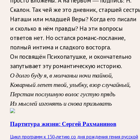
просто вложены. А на первом — подпись: Н.
Скалон. Так чей же это дневник, старшей сестр
Наташи или младшей Веры? Когда его писали
и сколько в нём правды? На эти вопросы
ответов нет. Но остался романс-послание,
полный интима и сладкого восторга.
Он посвящён Психопатушке, и окончательно
запутывает эту романтическую историю.
О долго буду я,
в молчаньи ночи тайной,
Коварный лепет твой,
улыбку, взор случайный,
Перстам послушную
волос густую прядь
Из мыслей изгонять
и снова призывать
Партитура жизни: Сергей Рахманинов
Цикл программ к 150-летию со дня рождения гения русской