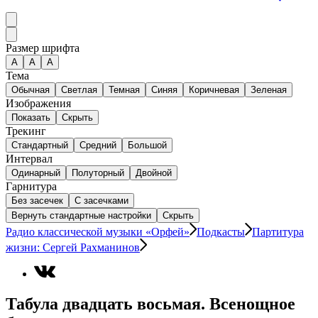
Размер шрифта
А
A
A
Тема
Обычная
Светлая
Темная
Синяя
Коричневая
Зеленая
Изображения
Показать
Скрыть
Трекинг
Стандартный
Средний
Большой
Интервал
Одинарный
Полуторный
Двойной
Гарнитура
Без засечек
С засечками
Вернуть стандартные настройки
Скрыть
Радио классической музыки «Орфей»
Подкасты
Партитура
жизни: Сергей Рахманинов
Табула двадцать восьмая. Всенощное