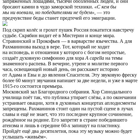
запряжённых лошадями, тысячи обозлённых людей, и они
бросают камни в чудо заморской техники.
«С кем бы
мы ни воевали, но победителями не будем»,
— это
предчувствие беды станет предтечей его эмиграции.
Под скрип колёс и грохот пушек Россия покатится навстречу
судьбе. Скрябин видит её в Мистерии и конце мира.
Стравинский и Прокофьев — в варварстве язычества. А для
Рахманинова выход в вере. Тот, который не ходит
на исповедь, и отношения у которого с богом непростые,
создаёт духовную симфонию для хора
A capella
на темы
знаменного распева. В вечерне, утрене и молитве первого
часа, освещающей новый день, он расскажет историю
от Адама и Евы и до явления Спасителя. Эту звуковую фреску
более 60 минут звучания напишет за две недели, и уже в марте
1915-го состоится премьера.
Московский зал Благородного собрания. Хор Синодального
училища поёт так, что публика утирает слёзы, а по окончании
устраивает овации, хотя в духовных концертах аплодисменты
запрещены. Рахманинов стоит один на пустой сцене в лучах
славы и ещё не знает, что это последнее крупное сочинение,
рождённое на родине. Его запретят в стране победившего
атеизма и лишь в середине 60-х запишут на пластинку.
Пройдёт ещё два десятилетия, пока эту музыку можно будет
услышать «живьём».