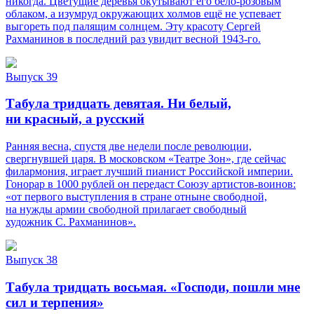
никогда. Цветущие деревья окутывают его бело-розовым
облаком, а изумруд окружающих холмов ещё не успевает
выгореть под палящим солнцем. Эту красоту Сергей
Рахманинов в последний раз увидит весной 1943-го.
Выпуск 39
Табула тридцать девятая. Ни белый,
ни красный, а русский
Ранняя весна, спустя две недели после революции,
свергнувшей царя. В московском «Театре Зон», где сейчас
филармония, играет лучший пианист Российской империи.
Гонорар в 1000 рублей он передаст Союзу артистов-воинов:
«от первого выступления в стране отныне свободной,
на нужды армии свободной прилагает свободный
художник С. Рахманинов».
Выпуск 38
Табула тридцать восьмая. «Господи, пошли мне
сил и терпения»