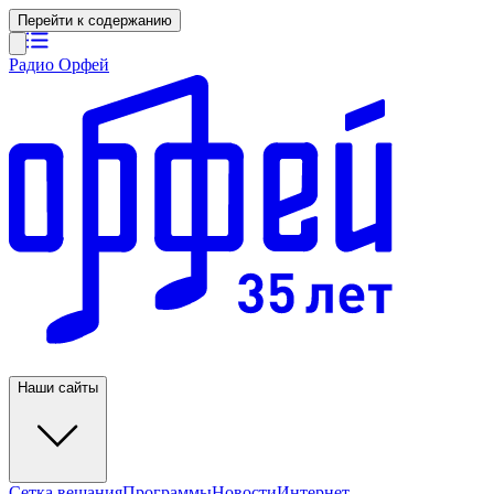
Перейти к содержанию
Радио Орфей
Наши сайты
Сетка вещания
Программы
Новости
Интернет-