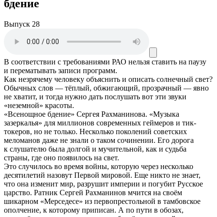
бдение
Выпуск 28
В соответствии с требованиями
РАО
нельзя ставить на паузу
и перематывать записи программ.
Как незрячему человеку объяснить и описать солнечный свет?
Обычных слов — тёплый, обжигающий, прозрачный — явно
не хватит, и тогда нужно дать послушать вот эти звуки
«неземной» красоты.
«Всенощное бдение» Сергея Рахманинова. «Музыка
зазеркалья» для миллионов современных геймеров и тик-
токеров, но не только. Несколько поколений советских
меломанов даже не знали о таком сочинении. Его дорога
к слушателю была долгой и мучительной, как и судьба
страны, где оно появилось на свет.
Это случилось во время войны, которую через несколько
десятилетий назовут Первой мировой. Еще никто не знает,
что она изменит мир, разрушит империи и погубит Русское
царство. Ратник Сергей Рахманинов мчится на своём
шикарном «Мерседесе» из первопрестольной в тамбовское
ополчение, к которому приписан. А по пути в обозах,