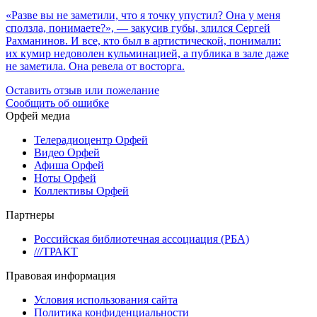
«Разве вы не заметили, что я точку упустил? Она у меня
сползла, понимаете?», — закусив губы, злился Сергей
Рахманинов. И все, кто был в артистической, понимали:
их кумир недоволен кульминацией, а публика в зале даже
не заметила. Она ревела от восторга.
Оставить отзыв или пожелание
Сообщить об ошибке
Орфей медиа
Телерадиоцентр Орфей
Видео Орфей
Афиша Орфей
Ноты Орфей
Коллективы Орфей
Партнеры
Российская библиотечная ассоциация (РБА)
///ТРАКТ
Правовая информация
Условия использования сайта
Политика конфиденциальности