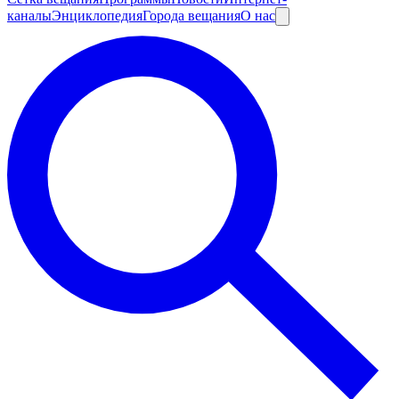
каналы
Энциклопедия
Города вещания
О нас