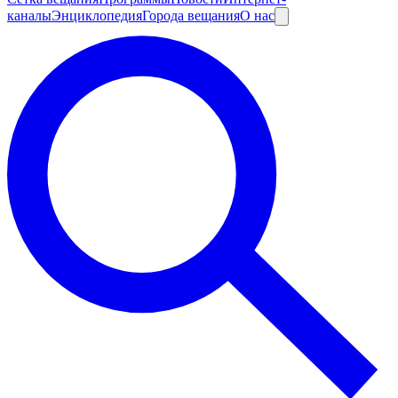
каналы
Энциклопедия
Города вещания
О нас