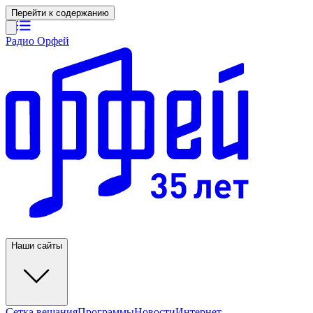
Перейти к содержанию
Радио Орфей
Наши сайты
Сетка вещания
Программы
Новости
Интернет-