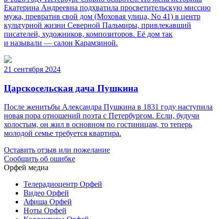
Екатерина Андреевна подхватила просветительскую миссию
мужа, превратив свой дом (Моховая улица, No 41) в центр
культурной жизни Северной Пальмиры, привлекавший
писателей, художников, композиторов. Её дом так
и называли — салон Карамзиной.
21 сентября 2024
Царскосельская дача Пушкина
После женитьбы Александра Пушкина в 1831 году наступила
новая пора отношений поэта с Петербургом. Если, будучи
холостым, он жил в основном по гостиницам, то теперь
молодой семье требуется квартира.
Оставить отзыв или пожелание
Сообщить об ошибке
Орфей медиа
Телерадиоцентр Орфей
Видео Орфей
Афиша Орфей
Ноты Орфей