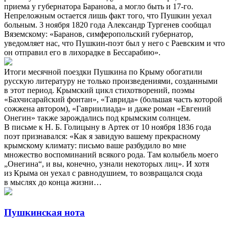
приема у губернатора Баранова, а могло быть и 17-го.
Непреложным остается лишь факт того, что Пушкин уехал
больным. 3 ноября 1820 года Александр Тургенев сообщал
Вяземскому: «Баранов, симферопольский губернатор,
уведомляет нас, что Пушкин-поэт был у него с Раевским и что
он отправил его в лихорадке в Бессарабию».
Итоги месячной поездки Пушкина по Крыму обогатили
русскую литературу не только произведениями, созданными
в этот период. Крымский цикл стихотворений, поэмы
«Бахчисарайский фонтан», «Таврида» (большая часть которой
сожжена автором), «Гавриилиада» и даже роман «Евгений
Онегин» также зарождались под крымским солнцем.
В письме к Н. Б. Голицыну в Артек от 10 ноября 1836 года
поэт признавался: «Как я завидую вашему прекрасному
крымскому климату: письмо ваше разбудило во мне
множество воспоминаний всякого рода. Там колыбель моего
„Онегина“, и вы, конечно, узнали некоторых лиц». И хотя
из Крыма он уехал с равнодушием, то возвращался сюда
в мыслях до конца жизни…
Пушкинская нота