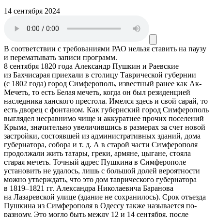
14 сентября 2024
В соответствии с требованиями
РАО
нельзя ставить на паузу
и перематывать записи программ.
8 сентября 1820 года Александр Пушкин и Раевские
из Бахчисарая приехали в столицу Таврической губернии
(с 1802 года) город Симферополь, известный ранее как Ак-
Мечеть, то есть Белая мечеть, когда он был резиденцией
наследника ханского престола. Имелся здесь и свой сарай, то
есть дворец с фонтаном. Как губернский город Симферополь
выглядел несравнимо чище и аккуратнее прочих поселений
Крыма, значительно увеличившись в размерах за счет новой
застройки, состоявшей из административных зданий, дома
губернатора, собора и т. д. А в старой части Симферополя
продолжали жить татары, греки, армяне, цыгане, стояла
старая мечеть. Точный адрес Пушкина в Симферополе
установить не удалось, лишь с большой долей вероятности
можно утверждать, что это дом таврического губернатора
в 1819–1821 гг. Александра Николаевича Баранова
на Лазаревской улице (здание не сохранилось). Срок отъезда
Пушкина из Симферополя в Одессу также называется по-
разному. Это могло быть между 12 и 14 сентября, после