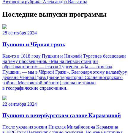
Авторская рубрика Александра Васькина
Последние выпуски программы
28 сентября 2024
Пушкин и Чёрная грязь
Как-то в 1818 году Пушкин и Николай Тургенев беседовали
на тему просвещения. «Мы на первой станции
образованности», — сказал Тургенев. «Да, — отвечал
Пушкин, — мы в Чёрной Грязи». Благодаря этому каламбуру,
деревня Чёрная Грязь (ныне территория Солнечногорского
района Московской области) вошла не только
в географические справочники.
22 сентября 2024
Пушкин в петербургском салоне Карамзиной
После ухода из жизни Николая Михайловича Карамзина
в 1826 году Петербург словно осиротел. Но жена историка