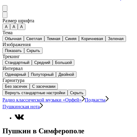
Размер шрифта
А
A
A
Тема
Обычная
Светлая
Темная
Синяя
Коричневая
Зеленая
Изображения
Показать
Скрыть
Трекинг
Стандартный
Средний
Большой
Интервал
Одинарный
Полуторный
Двойной
Гарнитура
Без засечек
С засечками
Вернуть стандартные настройки
Скрыть
Радио классической музыки «Орфей»
Подкасты
Пушкинская нота
Пушкин в Симферополе