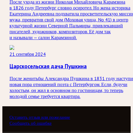
После ухода из жизни Николая Михайловича Карамзина
в 1826 году Петербург словно осиротел. Но жена историка
Екатерина Андреевна подхватила просветительскую мисси
мужа, превратив свой дом (Моховая улица, No 41) в центр
культурной жизни Северной Пальмиры, привлекавший
писателей, художников, композиторов. Её дом так
и называли — салон Карамзиной.
21 сентября 2024
Царскосельская дача Пушкина
После женитьбы Александра Пушкина в 1831 году наступи
новая пора отношений поэта с Петербургом. Если, будучи
холостым, он жил в основном по гостиницам, то теперь
молодой семье требуется квартира.
Оставить отзыв или пожелание
Сообщить об ошибке