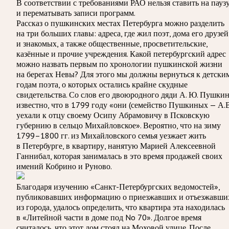
В соответствии с требованиями
РАО
нельзя ставить на пауз
и перематывать записи программ.
Рассказ о пушкинских местах Петербурга можно разделить
на три больших главы: адреса, где жил поэт, дома его друзей
и знакомых, а также общественные, просветительские,
казённые и прочие учреждения. Какой петербургский адрес
можно назвать первым по хронологии пушкинской жизни
на берегах Невы? Для этого мы должны вернуться к детски
годам поэта, о которых остались крайне скудные
свидетельства. Со слов его двоюродного дяди А. Ю. Пушкин
известно, что в 1799 году «они (семейство Пушкиных — А.В
уехали к отцу своему Осипу Абрамовичу в Псковскую
губернию в сельцо Михайловское». Вероятно, что на зиму
1799–1800 гг. из Михайловского семья уезжает жить
в Петербурге, в квартиру, нанятую Марией Алексеевной
Ганнибал, которая занималась в это время продажей своих
имений Кобрино и Руново.
Благодаря изучению «Санкт-Петербургских ведомостей»,
публиковавших информацию о приезжавших и отъезжавши
из города, удалось определить, что квартира эта находилась
в «Литейной части в доме под No 70». Долгое время
считалось, что этот дом стоял на Моховой улице. После