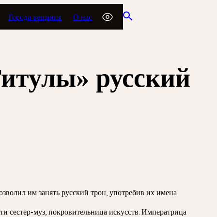
Города вещания
О нас
итулы» русский
озволил им занять русский трон, употребив их имена
ти сестер-муз, покровительница искусств. Императрица