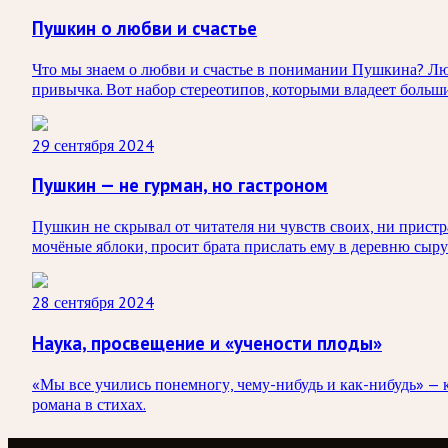
Пушкин о любви и счастье
Что мы знаем о любви и счастье в понимании Пушкина? Любв
привычка. Вот набор стереотипов, которыми владеет больш
29 сентября 2024
Пушкин — не гурман, но гастроном
Пушкин не скрывал от читателя ни чувств своих, ни пристр
мочёные яблоки, просит брата прислать ему в деревню сыр
28 сентября 2024
Наука, просвещение и «учености плоды»
«Мы все учились понемногу, чему-нибудь и как-нибудь» — 
романа в стихах.