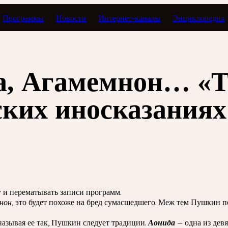
Программы
Новости
Интернет-каналы
Энциклопедия
ь будет Пушкин!
а, Агамемнон… «Т
ских иносказаниях
зу и перематывать записи программ.
мнон
, это будет похоже на бред сумасшедшего. Меж тем Пушкин п
называя ее так, Пушкин следует традиции.
Аонида
— одна из девя