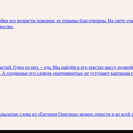
и все возрасты покорны, ее порывы благотворны. На свете счаст
инство.
астий. Одно из них — еда. Мы найдём в его текстах массу подр
у. А созданные его словом «натюрморты» не уступают картинам 
крылатые слова из «Евгения Онегина» можно отнести и ко всей р