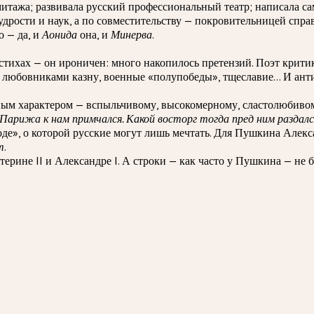
тажа; развивала русский профессиональный театр; написала сама 
дрости и наук, а по совместительству — покровительницей справ
о — да, и
Аонида
она, и
Минерва
.
 стихах — он ироничен: много накопилось претензий. Поэт крит
 любовниками казну, военные «полупобеды», тщеславие… И анти
ным характером — вспыльчивому, высокомерному, сластолюбивом
Парижа к нам примчался. Какой восторг тогда пред ним раздался!
де», о которой русские могут лишь мечтать. Для Пушкина Алекс
т
.
терине II и Александре I. А строки — как часто у Пушкина — не 