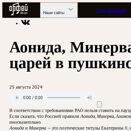
Радио Орфей
Сетка вещания
Радио классической музыки «Орфей»
Подкасты
А отвечат
Наши сайты
Аонида, Минерв
царей в пушкин
25 августа 2024
В соответствии с требованиями
РАО
нельзя ставить на пау
Если сказать, что Россией правили
Аонида, Минерва, Агаме
иносказательно.
Аонида
и
Минерва — э
то поэтические титулы Екатерины II, 