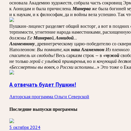
основала Академию художеств, собрала часть сокровищ Эрми
к Аонидам и была причислена.
Минерва
же была богиней му
и к наукам, и к философам, да и войны вела успешно. Так чт
Пушкин-лицеист разделяет общий восторг, а вот в поздних
терпимости, угнетение народа наместниками, расхищенную
должны Ее
Минерво
й,
Аонидой
…
Агамемнону
, древнегреческому царю-победителю со сквер
Наполеоном:
Вы помните, как
наш Агамемнон
Из пленного 
спаситель их свободы!
Весь сарказм строк — в «
чужой
свобо
не только
герой с улыбкой примиренья,
но и
кочующий дес
п
о
«Бессмертны вы вовек, о Росски исполины…
» Это тоже о Ека
А отвечать будет Пушкин!
Авторская программа Ольги Северской
Последние выпуски программы
5 октября 2024