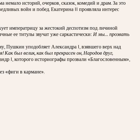
немало историй, очерков, сказок, комедий и драм. За это
едливых войн и побед. Екатерина II проявляла интерес
икует императрицу за жестокий деспотизм под личиной
чные ее титулы звучат уже саркастически:
И мы… прозвать
у, Пушкин уподобляет Александра I, взявшего верх над
 Как был велик, как был прекрасен он, Народов друг,
андр I, которого историографы прозвали «Благословенным»,
без «фиги в кармане».