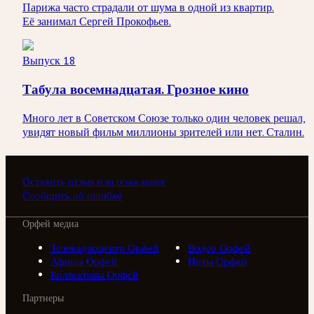
Парижа часто страдали от шума в одной из квартир.
Её занимал Сергей Прокофьев.
Выпуск 18
Табула восемнадцатая. Грозное кино
Много лет в Советском Союзе только один человек решал,
увидят новый фильм миллионы зрителей или нет. Сталин.
Оставить отзыв или пожелание
Сообщить об ошибке
Орфей медиа
Телерадиоцентр Орфей
Видео Орфей
Афиша Орфей
Ноты Орфей
Коллективы Орфей
Партнеры