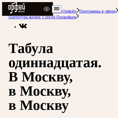
Радио Орфей
Радио классической музыки «Орфей»
Программы в эфире
Партитура жизни: Сергей Прокофьев
Табула
одиннадцатая.
В Москву,
в Москву,
в Москву