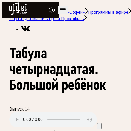
Радио Орфей
Радио классической музыки «Орфей»
Программы в эфире
Партитура жизни: Сергей Прокофьев
Табула
четырнадцатая.
Большой ребёнок
Выпуск 14