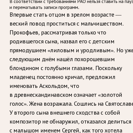
В соответствии с требованиями
РАО
нельзя ставить на пау
и перематывать записи программ.
Впервые стать отцом в зрелом возрасте —
веский повод проститься с мальчишеством.
Прокофьев, рассматривая только что
родившегося сына, назвал его с детским
прямодушием «лиловым и уродливым». Но уж
следующим днём нашёл похорошевшим
блондином с голубыми глазами. Поскольку
младенец постоянно кричал, предложил
именовать Аскольдом, что
в древнескандинавском означает «золотой
голос». Жена возражала. Сошлись на Святославе
У второго сына внешнего сходства с собой
композитор не обнаружил, отказался делиться
с малышом именем Сергей, как того хотела