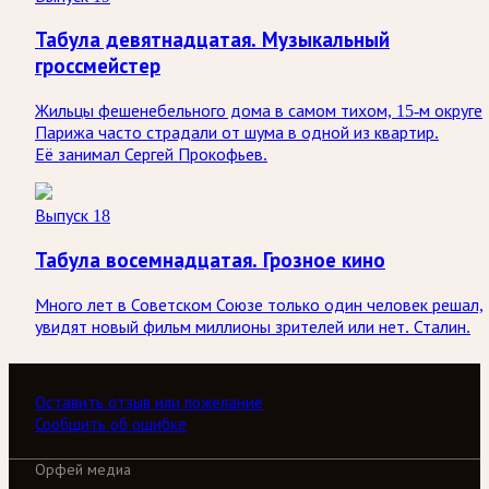
Табула девятнадцатая. Музыкальный
гроссмейстер
Жильцы фешенебельного дома в самом тихом, 15-м округе
Парижа часто страдали от шума в одной из квартир.
Её занимал Сергей Прокофьев.
Выпуск 18
Табула восемнадцатая. Грозное кино
Много лет в Советском Союзе только один человек решал,
увидят новый фильм миллионы зрителей или нет. Сталин.
Оставить отзыв или пожелание
Сообщить об ошибке
Орфей медиа