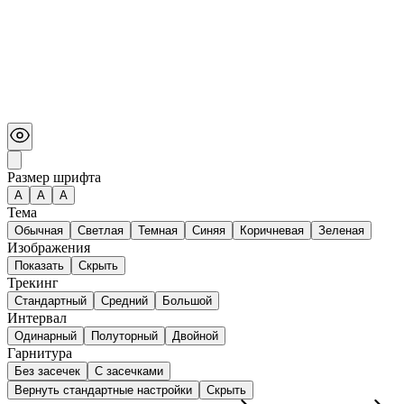
Размер шрифта
А
A
A
Тема
Обычная
Светлая
Темная
Синяя
Коричневая
Зеленая
Изображения
Показать
Скрыть
Трекинг
Стандартный
Средний
Большой
Интервал
Одинарный
Полуторный
Двойной
Гарнитура
Без засечек
С засечками
Вернуть стандартные настройки
Скрыть