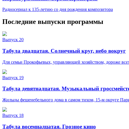
Радиосериал к 135-летию со дня рождения композитора
Последние выпуски программы
Выпуск 20
Табула двадцатая. Солнечный круг, небо вокруг
Для семьи Прокофьевых, управляющей хозяйством, дороже всех 
Выпуск 19
Табула девятнадцатая. Музыкальный гроссмейст
Жильцы фешенебельного дома в самом тихом, 15-м округе Пари
Выпуск 18
Табула восемнадцатая. Грозное кино