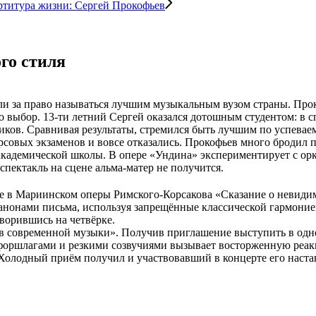
ртитура жизни: Сергей Прокофьев
ого стиля
ли за право называться лучшим музыкальным вузом страны. Про
ило выбор. 13-ти летний Сергей оказался дотошным студентом: в
иков. Сравнивая результаты, стремился быть лучшим по успевае
рсовых экзаменов и вовсе отказались. Прокофьев много бродил п
й академической школы. В опере «Ундина» экспериментирует с о
 спектакль на сцене альма-матер не получится.
е в Мариинском оперы Римского-Корсакова «Сказание о невидимо
канонами письма, используя запрещённые классической гармони
оворившись на четвёрке.
ов современной музыки». Получив приглашение выступить в одн
оршлагами и резкими созвучиями вызывает восторженную реак
 Холодный приём получил и участвовавший в концерте его наст