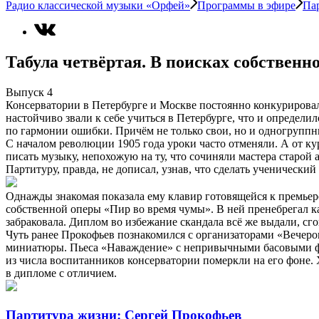
Радио классической музыки «Орфей»
Программы в эфире
Па
Табула четвёртая. В поисках собственн
Выпуск 4
Консерватории в Петербурге и Москве постоянно конкурирова
настойчиво звали к себе учиться в Петербурге, что и определ
по гармонии ошибки. Причём не только свои, но и одногруппн
С началом революции 1905 года уроки часто отменяли. А от ку
писать музыку, непохожую на ту, что сочиняли мастера старо
Партитуру, правда, не дописал, узнав, что сделать ученический
Однажды знакомая показала ему клавир готовящейся к премьер
собственной оперы «Пир во время чумы». В ней пренебрегал 
забраковала. Диплом во избежание скандала всё же выдали, сг
Чуть ранее Прокофьев познакомился с организаторами «Вечер
миниатюры. Пьеса «Наваждение» с непривычными басовыми ф
из числа воспитанников консерватории померкли на его фоне.
в дипломе с отличием.
Партитура жизни: Сергей Прокофьев