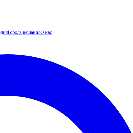
едия
Города вещания
О нас