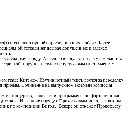
кофьев успешно прошёл прослушивания в обеих. Более
 специальной тетради записывал допущенные в задачах
мости.
о мятежному городу. А осенью вернулся за парту с желанием
ркестровкой, поручив целую сцену духовым инструментам.
м граде Китеже». Изучив нотный текст, взялся за переделку
ей приёмы. Сочинение на выпускном экзамене комиссия
ом из концертов, включает в программу свои фортепианные
цию зала. Игравшие наряду с Прокофьевым молодые авторы
авник по композиции Витоль. Вскоре он откажет Прокофьеву