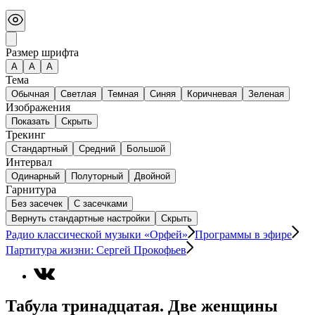
Размер шрифта
А
A
A
Тема
Обычная
Светлая
Темная
Синяя
Коричневая
Зеленая
Изображения
Показать
Скрыть
Трекинг
Стандартный
Средний
Большой
Интервал
Одинарный
Полуторный
Двойной
Гарнитура
Без засечек
С засечками
Вернуть стандартные настройки
Скрыть
Радио классической музыки «Орфей»
Программы в эфире
Партитура жизни: Сергей Прокофьев
Табула тринадцатая. Две женщины