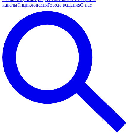
каналы
Энциклопедия
Города вещания
О нас