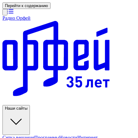
Перейти к содержанию
Радио Орфей
Наши сайты
Сетка вещания
Программы
Новости
Интернет-