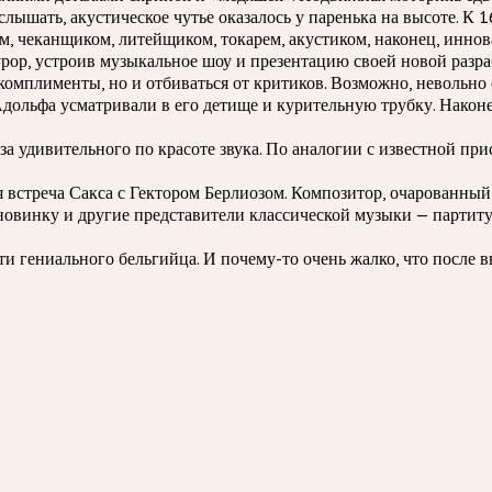
и слышать, акустическое чутье оказалось у паренька на высоте. 
 чеканщиком, литейщиком, токарем, акустиком, наконец, иннов
ор, устроив музыкальное шоу и презентацию своей новой разраб
о комплименты, но и отбиваться от критиков. Возможно, невольн
Адольфа усматривали в его детище и курительную трубку. Након
 удивительного по красоте звука. По аналогии с известной прис
я встреча Сакса с Гектором Берлиозом. Композитор, очарованны
овинку и другие представители классической музыки — партитур
 гениального бельгийца. И почему-то очень жалко, что после вв