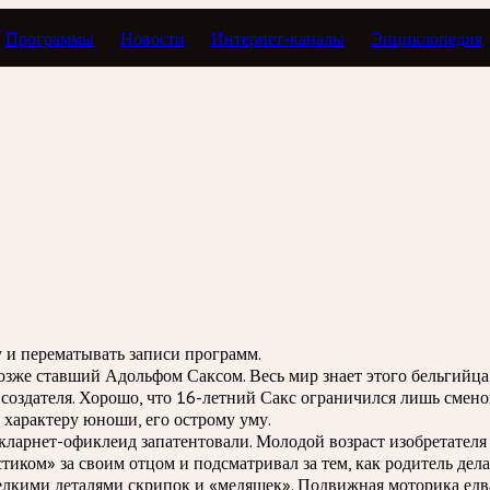
Программы
Новости
Интернет-каналы
Энциклопедия
 историю
зу и перематывать записи программ.
озже ставший Адольфом Саксом. Весь мир знает этого бельгийца
здателя. Хорошо, что 16-летний Сакс ограничился лишь сменой 
характеру юноши, его острому уму.
кларнет-офиклеид запатентовали. Молодой возраст изобретател
остиком» за своим отцом и подсматривал за тем, как родитель д
мелкими деталями скрипок и «медяшек». Подвижная моторика ед