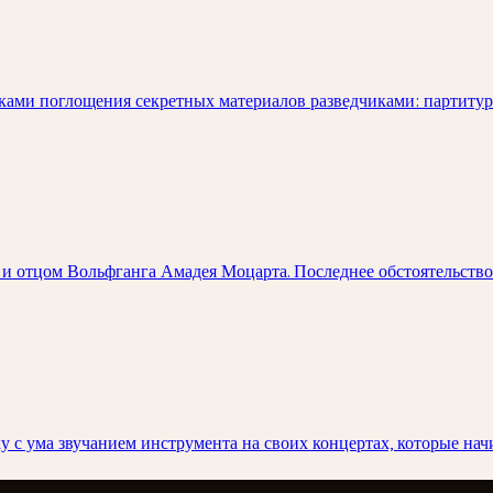
ками поглощения секретных материалов разведчиками: партитур
и отцом Вольфганга Амадея Моцарта. Последнее обстоятельство
у с ума звучанием инструмента на своих концертах, которые на