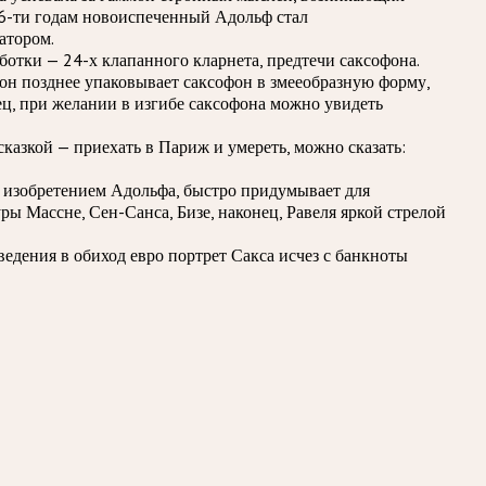
К 16-ти годам новоиспеченный Адольф стал
атором.
отки — 24-х клапанного кларнета, предтечи саксофона.
о он позднее упаковывает саксофон в змееобразную форму,
ец, при желании в изгибе саксофона можно увидеть
казкой — приехать в Париж и умереть, можно сказать:
й изобретением Адольфа, быстро придумывает для
ы Массне, Сен-Санса, Бизе, наконец, Равеля яркой стрелой
едения в обиход евро портрет Сакса исчез с банкноты