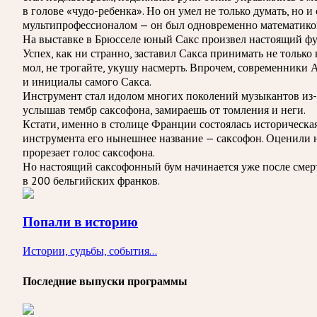
в голове «чудо-ребенка». Но он умел не только думать, но 
мультипрофессионалом — он был одновременно математиком,
На выставке в Брюсселе юный Сакс произвел настоящий фур
Успех, как ни странно, заставил Сакса принимать не тольк
мол, не трогайте, укушу насмерть. Впрочем, современники 
и инициалы самого Сакса.
Инструмент стал идолом многих поколений музыкантов из-за
услышав тембр саксофона, замираешь от томления и неги.
Кстати, именно в столице Франции состоялась историческа
инструмента его нынешнее название — саксофон. Оценили н
прорезает голос саксофона.
Но настоящий саксофонный бум начинается уже после смерти
в 200 бельгийских франков.
Попали в историю
Истории, судьбы, события...
Последние выпуски программы