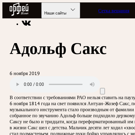
Радио Орфей
Сетка вещания
Радио классической музыки «Орфей»
Подкасты
Попали в
Наши сайты
Адольф Сакс
6 ноября 2019
В соответствии с требованиями
РАО
нельзя ставить на пау
6 ноября 1814 года на свет появился Антуан-Жозеф Сакс, п
музыкального инструмента стало производным от фамилии со
собранное по звучанию Адольф больше подходило дерзкому 
Саксу не было и тридцати, когда переформатированный им 
в жизни Сакс шел с детства. Мальчик десяти лет ходил «хв
стал подмастерьем, подвижные руки бойко управлялись с 