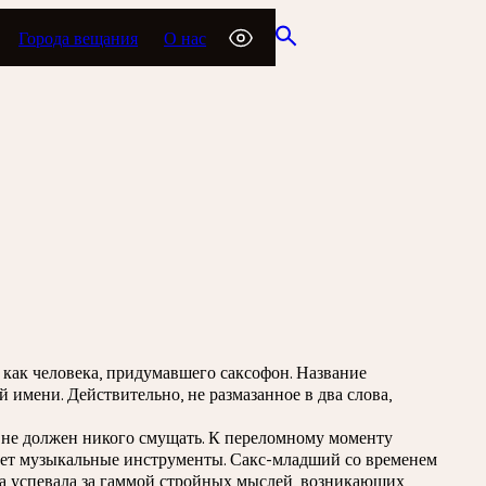
Города вещания
О нас
 как человека, придумавшего саксофон. Название
имени. Действительно, не размазанное в два слова,
я не должен никого смущать. К переломному моменту
елает музыкальные инструменты. Сакс-младший со временем
ва успевала за гаммой стройных мыслей, возникающих