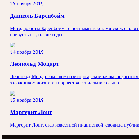
15 ноября 2019
Даниэль Баренбойм
Метод работы Баренбойма с нотными текстами схож с навы
наизусть на долгие годы.
14 ноября 2019
Леопольд Моцарт
Леопольд Моцарт был композитором, скрипачом, педагогом 
заложником жизни и творчества гениального сына.
13 ноября 2019
Маргерит Лонг
Маргерит Лонг, став известной пианисткой, сводила публик