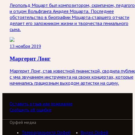
Леопольд Моцарт был композитором, скрипачом, педагог
и отцом Вольфганга Амадея Моцарта. Последнее
обстоятельство в биографии Моцарта-старшего отчасти
делает его заложником жизни и творчества гениального
сына.
13 ноября 2019
Маргерит Лонг
Маргерит Лонг, став известной пианисткой, сводила публик
с ума звучанием инструмента на своих концертах, которые
начинались грациозным выходом артистки на сцену.
Оставить отзыв или пожелание
Сообщить об ошибке
Орфей медиа
Телерадиоцентр Орфей
Видео Орфей