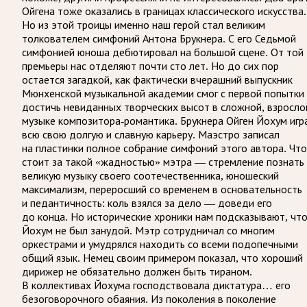
Ойгена тоже оказались в границах классического искусства.
Но из этой троицы именно наш герой стал великим
толкователем симфоний Антона Брукнера.
С его Седьмой
симфонией юноша дебютировал на большой сцене. От той
премьеры нас отделяют почти сто лет. Но до сих пор
остается загадкой, как фактически вчерашний выпускник
Мюнхенской музыкальной академии смог с первой попытки
достичь невиданных творческих высот в сложной, взросло
музыке композитора-романтика. Брукнера Ойген Йохум игр
всю свою долгую и славную карьеру. Маэстро записал
на пластинки полное собрание симфоний этого автора. Что
стоит за такой «жадностью» мэтра — стремление познать
великую музыку своего соотечественника, юношеский
максимализм, переросший со временем в основательность
и педантичность: коль взялся за дело — доведи его
до конца.
Но исторические хроники нам подсказывают, чт
Йохум не был занудой. Мэтр сотрудничал со многим
оркестрами и умудрялся находить со всеми подопечными
общий язык. Немец своим примером показал, что хороший
дирижер не обязательно должен быть тираном.
В коллективах Йохума господствовала диктатура… его
безоговорочного обаяния. Из поколения в поколение