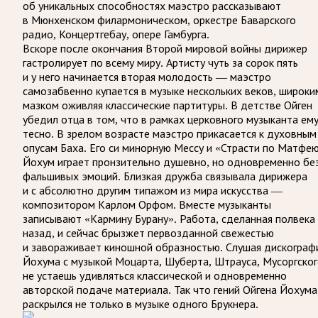
об уникальных способностях маэстро рассказывают
в Мюнхенском филармоническом, оркестре Баварского
радио, Концертгебау, опере Гамбурга.
Вскоре после окончания Второй мировой войны дирижер
гастролирует по всему миру. Артисту чуть за сорок пять
и у него начинается вторая молодость — маэстро
самозабвенно купается в музыке нескольких веков, широки
мазком оживляя классические партитуры.
В детстве Ойген
убедил отца в том, что в рамках церковного музыканта ем
тесно. В зрелом возрасте маэстро прикасается к духовным
опусам Баха. Его си минорную Мессу и «Страсти по Матфе
Йохум играет пронзительно душевно, но одновременно бе
фальшивых эмоций.
Близкая дружба связывала дирижера
и с абсолютно другим типажом из мира искусства —
композитором Карлом Орфом. Вместе музыканты
записывают «Кармину Бурану». Работа, сделанная полвека
назад, и сейчас брызжет первозданной свежестью
и завораживает киношной образностью.
Слушая дискограф
Йохума с музыкой Моцарта, Шуберта, Штрауса, Мусоргско
не устаешь удивляться классической и одновременно
авторской подаче материала. Так что гений Ойгена Йохума
раскрылся не только в музыке одного Брукнера.