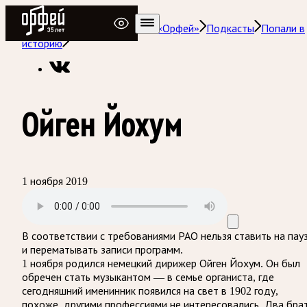
Радио Орфей
Радио классической музыки «Орфей»
Подкасты
Попали в
историю
Ойген Йохум
1 ноября 2019
В соответствии с требованиями
РАО
нельзя ставить на пау
и перематывать записи программ.
1 ноября родился немецкий дирижер Ойген Йохум. Он был
обречен стать музыкантом — в семье органиста, где
сегодняшний именинник появился на свет в 1902 году,
похоже, другими профессиями не интересовались. Два бра